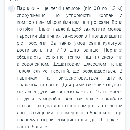
Парники - це легкі невисокі (від 0,8 до 1,2 м)
спорудження, що утворюють ковпак з
комфортним мікрокліматом для розсади. Вони
потрібні тільки навесні, щоб захистити молоді
паростки від нічних заморозків і пришвидшити
ріст рослини. За таких умов ранні культури
достигають на 7-10 днів раніше. Парники
зберігають сонячне тепло під плівкою чи
агроволокном. Додатковим джерелом тепла
також слугує перегній, що розкладається. В
парниках не використовується штучне
опалення та світло. Для рами використовують
металеві дуги, які встромляють в ґрунт. Часто
ці дуги саморобні. Але вигідніше придбати
готові – їх ціна достатньо помірна, а стальний
дріт захищений полімерною оболонкою, що
подовжує строк використання до 10 років і
навіть більше.