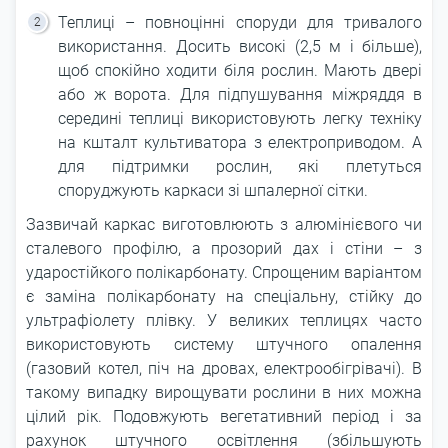
Теплиці – повноцінні споруди для тривалого
використання. Досить високі (2,5 м і більше),
щоб спокійно ходити біля рослин. Мають двері
або ж ворота. Для підпушування міжряддя в
середині теплиці використовують легку техніку
на кшталт культиватора з електроприводом. А
для підтримки рослин, які плетуться
споруджують каркаси зі шпалерної сітки.
Зазвичай каркас виготовлюють з алюмінієвого чи
сталевого профілю, а прозорий дах і стіни – з
ударостійкого полікарбонату. Спрощеним варіантом
є заміна полікарбонату на спеціальну, стійку до
ультрафіолету плівку. У великих теплицях часто
використовують систему штучного опалення
(газовий котел, піч на дровах, електрообігрівачі). В
такому випадку вирощувати рослини в них можна
цілий рік. Подовжують вегетативний період і за
рахунок штучного освітлення (збільшують