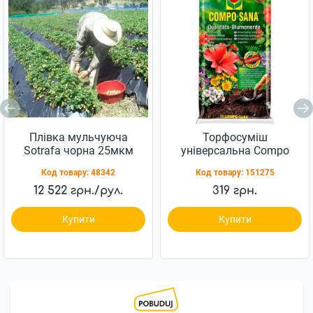
Плівка мульчуюча
Торфосуміш
Sotrafa чорна 25мкм
універсальна Compo
перфорована 30х25,
10л (1131)
Код товару:
48342
Код товару:
151275
1,2х1000 м
12 522 грн./рул.
319 грн.
Купити
Купити