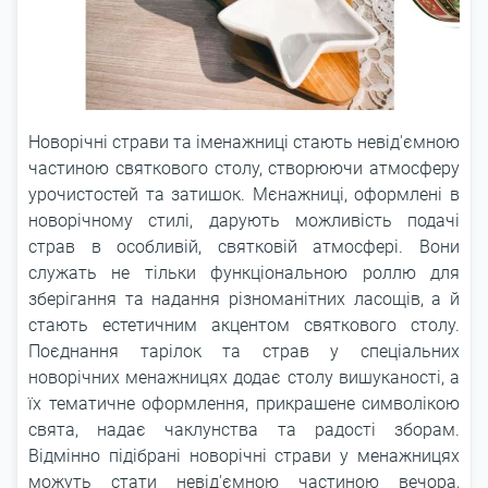
Новорічні страви та іменажниці стають невід'ємною
частиною святкового столу, створюючи атмосферу
урочистостей та затишок. Мєнажниці, оформлені в
новорічному стилі, дарують можливість подачі
страв в особливій, святковій атмосфері. Вони
служать не тільки функціональною роллю для
зберігання та надання різноманітних ласощів, а й
стають естетичним акцентом святкового столу.
Поєднання тарілок та страв у спеціальних
новорічних менажницях додає столу вишуканості, а
їх тематичне оформлення, прикрашене символікою
свята, надає чаклунства та радості зборам.
Відмінно підібрані новорічні страви у менажницях
можуть стати невід'ємною частиною вечора,