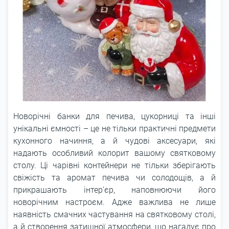
Новорічні банки для печива, цукорниці та інші
унікальні ємності – це не тільки практичні предмети
кухонного начиння, а й чудові аксесуари, які
надають особливий колорит вашому святковому
столу. Ці чарівні контейнери не тільки зберігають
свіжість та аромат печива чи солодощів, а й
прикрашають інтер'єр, наповнюючи його
новорічним настроєм. Адже важлива не лише
наявність смачних частування на святковому столі,
а й створення затишної атмосфери, що нагадує про