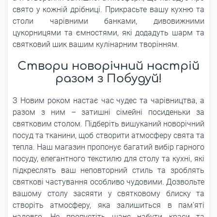
свято у кожній дрібниці. Прикрасьте вашу кухню та
столи чарівними банками, дивовижними
цукорницями та ємностями, які додадуть шарм та
святковий шик вашим кулінарним творінням.
Створи новорічний настрій
разом з Побудуй!
З Новим роком настає час чудес та чарівництва, а
разом з ним – затишні сімейні посиденьки за
святковим столом. Підберіть вишуканий новорічний
посуд та тканини, щоб створити атмосферу свята та
тепла. Наш магазин пропонує багатий вибір гарного
посуду, елегантного текстилю для столу та кухні, які
підкреслять ваш неповторний стиль та зроблять
святкові частування особливо чудовими. Дозвольте
вашому столу засяяти у святковому блиску та
створіть атмосферу, яка залишиться в пам'яті
надовго. Не пропустіть шанс набути краси та