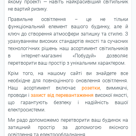
якому проекті — навіть найкрасивіший світильник
не вартий ризику.
Правильне освітлення – це не тільки
функціональний елемент вашого будинку, але й
ключ до створення атмосфери затишку та стилю. З
урахуванням високих стандартів якості та сучасних
технологічних рішень наш асортимент світильників
в інтернет-магазині «Побудуй» дозволяє
перетворити ваш простір з унікальним характером.
Крім того, на нашому сайті ви знайдете все
необхідне для повноцінного оновлення освітлення.
Наш асортимент включає
розетки
, вимикачі,
проводи і
захист від перевантаження
високої якості,
що гарантують безпеку і надійність вашої
електросистеми.
Ми радо допоможемо перетворити ваш будинок на
затишний простір за допомогою якісного
освітлення та електрообладнання.