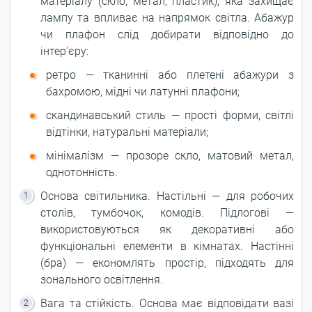
матеріалу (скло, метал, пластик), яка захищає
лампу та впливає на напрямок світла. Абажур
чи плафон слід добирати відповідно до
інтер'єру:
ретро — тканинні або плетені абажури з
бахромою, мідні чи латунні плафони;
скандинавський стиль — прості форми, світлі
відтінки, натуральні матеріали;
мінімалізм — прозоре скло, матовий метал,
однотонність.
Основа світильника. Настільні — для робочих
столів, тумбочок, комодів. Підлогові —
використовуються як декоративні або
функціональні елементи в кімнатах. Настінні
(бра) — економлять простір, підходять для
зонального освітлення.
Вага та стійкість. Основа має відповідати вазі