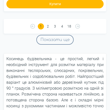
Купити
1
2
3
4
18
Показати ще
Косинець будівельника - це простий, легкий і
необхідний інструмент для розмітки матеріалу при
виконанні теслярських, слюсарних, покрівельних,
будівельних і оздоблювальних робіт. Найпростіший
варіант це алюмінієвий або дерев'яний кутник під
90 ° градусів. З міліметровою розміткою на одній зі
планок. Розмічена сторона називається лінійкою, а
потовщена сторона базою. Але є і складні мірні
косинці з рухомими частинами і можливістю точно