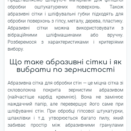
обробки оштукатурених поверхонь. Також
абразивні сітки і шліфувальні губки підходять для
обробки поверхонь з гіпсу, металу, дерева, пластику.
Абразивні сітки можна використовувати з
вібраційними шліфмашинами або вручну.
Розберемося з характеристиками і критеріями
вибору.
Що таке абразивні сітки і як
вибрати по зернистості
Абразивна сітка для обробки стін — це міцна сітка зі
скловолокна покрита зернистим абразивом
(найчастіше карбід кремнію). Вона не замінює
наждачний папір, але перевершує його саме при
шліфуванні стін. При обробці гіпсової штукатурки,
шпаклівки і т.д. утворюється багато пилу, який
забиває простір між абразивними гранулами