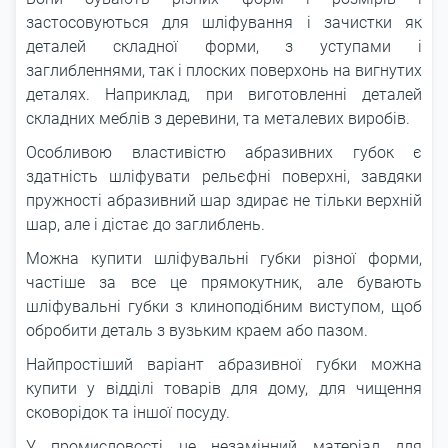
застосовуються для шліфування і зачистки як
деталей складної форми, з уступами і
заглибленнями, так і плоских поверхонь на вигнутих
деталях. Наприклад, при виготовленні деталей
складних меблів з деревини, та металевих виробів.
Особливою властивістю абразивних губок є
здатність шліфувати рельєфні поверхні, завдяки
пружності абразивний шар здирає не тільки верхній
шар, але і дістає до заглиблень.
Можна купити шліфувальні губки різної форми,
частіше за все це прямокутник, але бувають
шліфувальні губки з клиноподібним виступом, щоб
обробити деталь з вузьким краем або пазом.
Найпростіший варіант абразивної губки можна
купити у відділі товарів для дому, для чищення
сковорідок та іншої посуду.
У промисловості це незамінний матеріал для