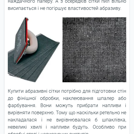
наждачного паперу. А з осередків сітки пил вільно
висипається і не погіршує властивостей абразиву.
Купити абразивні сітки потрібно для підготовки стін
до фінішної обробки, наклеювання шпалер або
фарбування. Вони можуть прибрати напливи і
вирівняти поверхню. Тому що наскільки ретельно не
накладалася і не вирівнювалася б шпаклівка,
невеликі хвилі і напливи будуть. Особливо при