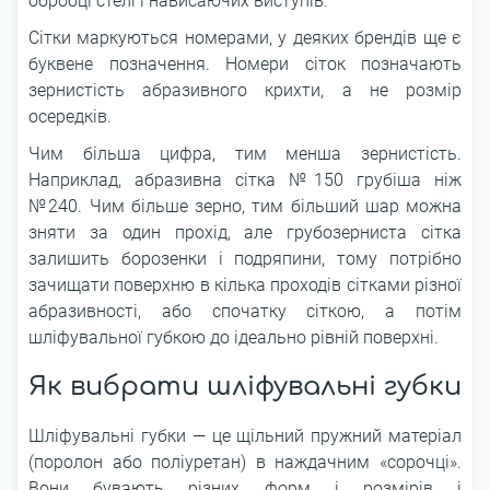
обробці стелі і нависаючих виступів.
Сітки маркуються номерами, у деяких брендів ще є
буквене позначення. Номери сіток позначають
зернистість абразивного крихти, а не розмір
осередків.
Чим більша цифра, тим менша зернистість.
Наприклад, абразивна сітка №150 грубіша ніж
№240. Чим більше зерно, тим більший шар можна
зняти за один прохід, але грубозерниста сітка
залишить борозенки і подряпини, тому потрібно
зачищати поверхню в кілька проходів сітками різної
абразивності, або спочатку сіткою, а потім
шліфувальної губкою до ідеально рівній поверхні.
Як вибрати шліфувальні губки
Шліфувальні губки — це щільний пружний матеріал
(поролон або поліуретан) в наждачним «сорочці».
Вони бувають різних форм і розмірів і