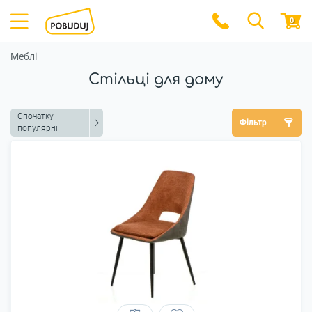
0
Меблі
Стільці для дому
Спочатку
Фільтр
популярні