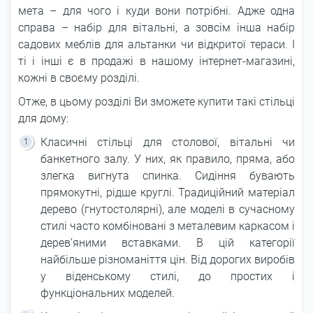
мета – для чого і куди вони потрібні. Адже одна
справа – набір для вітальні, а зовсім інша набір
садових меблів для альтанки чи відкритої тераси. І
ті і інші є в продажі в нашому інтернет-магазині,
кожні в своєму розділі.
Отже, в цьому розділі Ви зможете купити такі стільці
для дому:
Класичні стільці для столової, вітальні чи
банкетного залу. У них, як правило, пряма, або
злегка вигнута спинка. Сидіння бувають
прямокутні, рідше круглі. Традиційний матеріал
дерево (гнутостолярні), але моделі в сучасному
стилі часто комбіновані з металевим каркасом і
дерев’яними вставками. В цій категорії
найбільше різноманіття цін. Від дорогих виробів
у віденському стилі, до простих і
функціональних моделей.