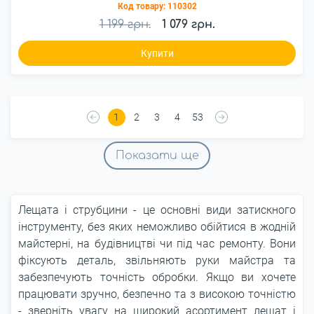
Код товару:
110302
1 199 грн.
1 079 грн.
Купити
1
2
3
4
53
Показати ще
Лещата і струбцини - це основні види затискного
інструменту, без яких неможливо обійтися в жодній
майстерні, на будівництві чи під час ремонту. Вони
фіксують деталь, звільняють руки майстра та
забезпечують точність обробки. Якщо ви хочете
працювати зручно, безпечно та з високою точністю
- зверніть увагу на широкий асортимент лещат і