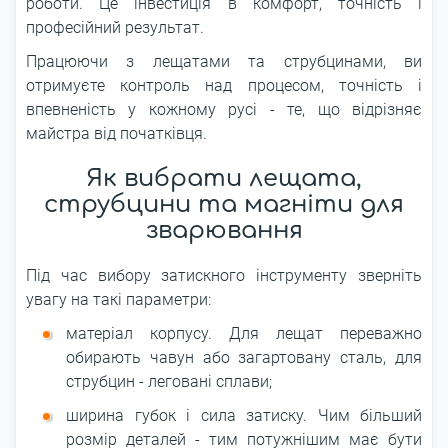
роботи. Це інвестиція в комфорт, точність і
професійний результат.
Працюючи з лещатами та струбцинами, ви
отримуєте контроль над процесом, точність і
впевненість у кожному русі - те, що відрізняє
майстра від початківця.
Як вибрати лещата,
струбцини та магніти для
зварювання
Під час вибору затискного інструменту зверніть
увагу на такі параметри:
матеріал корпусу. Для лещат переважно
обирають чавун або загартовану сталь, для
струбцин - леговані сплави;
ширина губок і сила затиску. Чим більший
розмір деталей - тим потужнішим має бути