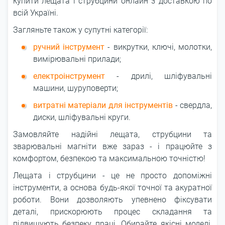
купити лещата і струбцини онлайн з доставкою по
всій Україні.
Загляньте також у супутні категорії:
ручний інструмент
- викрутки, ключі, молотки,
вимірювальні прилади;
електроінструмент
- дрилі, шліфувальні
машини, шуруповерти;
витратні матеріали для інструментів
- свердла,
диски, шліфувальні круги.
Замовляйте надійні лещата, струбцини та
зварювальні магніти вже зараз - і працюйте з
комфортом, безпекою та максимальною точністю!
Лещата і струбцини - це не просто допоміжні
інструменти, а основа будь-якої точної та акуратної
роботи. Вони дозволяють упевнено фіксувати
деталі, прискорюють процес складання та
підвищують безпеку праці. Обирайте якісні моделі,