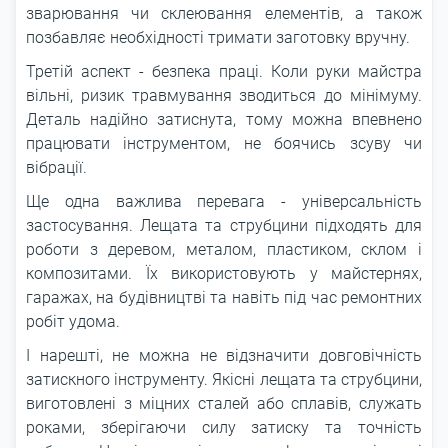
зварювання чи склеювання елементів, а також
позбавляє необхідності тримати заготовку вручну.
Третій аспект - безпека праці. Коли руки майстра
вільні, ризик травмування зводиться до мінімуму.
Деталь надійно затиснута, тому можна впевнено
працювати інструментом, не боячись зсуву чи
вібрації.
Ще одна важлива перевага - універсальність
застосування. Лещата та струбцини підходять для
роботи з деревом, металом, пластиком, склом і
композитами. Їх використовують у майстернях,
гаражах, на будівництві та навіть під час ремонтних
робіт удома.
І нарешті, не можна не відзначити довговічність
затискного інструменту. Якісні лещата та струбцини,
виготовлені з міцних сталей або сплавів, служать
роками, зберігаючи силу затиску та точність