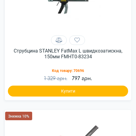
Струбцина STANLEY FatMax L швидкозатискна,
150мм FMHT0-83234
Код товару:
70696
1 329 грн.
797 грн.
Купити
Знижка 10%