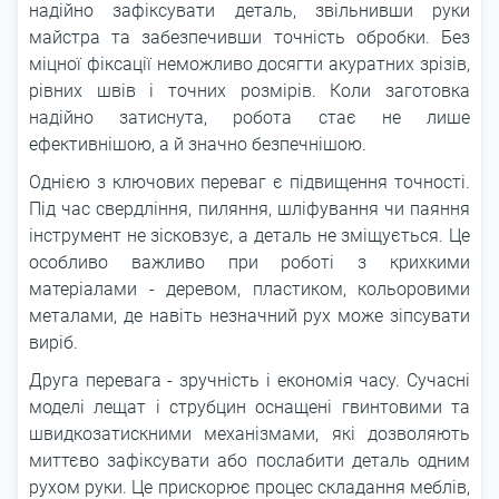
надійно зафіксувати деталь, звільнивши руки
майстра та забезпечивши точність обробки. Без
міцної фіксації неможливо досягти акуратних зрізів,
рівних швів і точних розмірів. Коли заготовка
надійно затиснута, робота стає не лише
ефективнішою, а й значно безпечнішою.
Однією з ключових переваг є підвищення точності.
Під час свердління, пиляння, шліфування чи паяння
інструмент не зісковзує, а деталь не зміщується. Це
особливо важливо при роботі з крихкими
матеріалами - деревом, пластиком, кольоровими
металами, де навіть незначний рух може зіпсувати
виріб.
Друга перевага - зручність і економія часу. Сучасні
моделі лещат і струбцин оснащені гвинтовими та
швидкозатискними механізмами, які дозволяють
миттєво зафіксувати або послабити деталь одним
рухом руки. Це прискорює процес складання меблів,