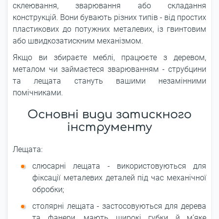
склеювання, зварювання або складання
конструкцій. Вони бувають різних типів - від простих
пластикових до потужних металевих, із гвинтовим
або швидкозатискним механізмом.
Якщо ви збираєте меблі, працюєте з деревом,
металом чи займаєтеся зварюванням - струбцини
та лещата стануть вашими незамінними
помічниками.
Основні види затискного
інструменту
Лещата:
слюсарні лещата - використовуються для
фіксації металевих деталей під час механічної
обробки;
столярні лещата - застосовуються для дерева
та фанери, мають широкі губки й м’яке