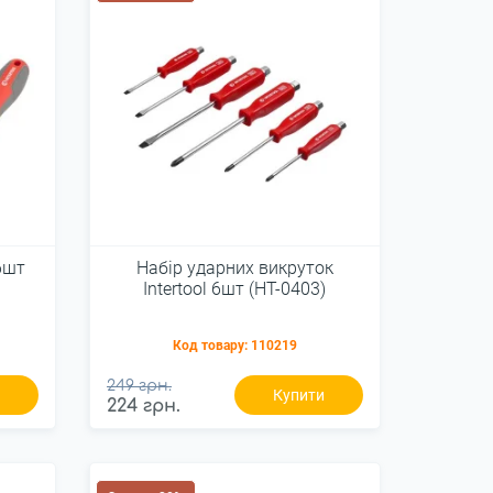
 6шт
Набір ударних викруток
Intertool 6шт (HT-0403)
Код товару:
110219
249 грн.
и
Купити
224 грн.