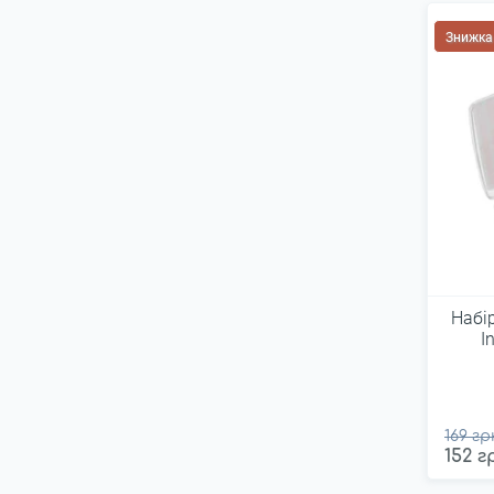
Знижка
Набі
I
169 гр
152 г