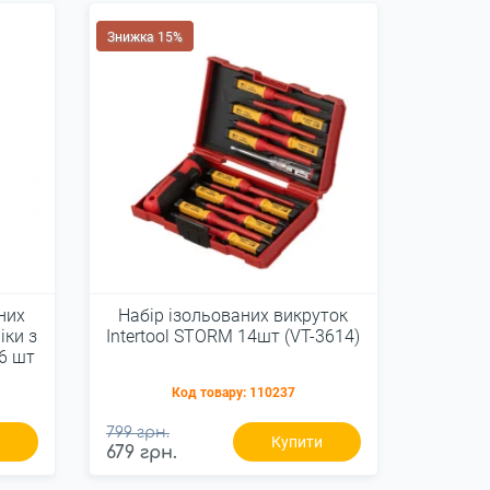
Знижка 15%
них
Набір ізольованих викруток
іки з
Intertool STORM 14шт (VT-3614)
6 шт
Код товару:
110237
799 грн.
и
Купити
679 грн.