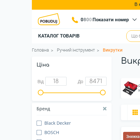
В 
0
8
0
0
Показати номер
КАТАЛОГ ТОВАРІВ
Головна
Ручний інструмент
Викрутки
Вик
Ціна
Від
До
Бренд
Black Decker
BOSCH
Знижка