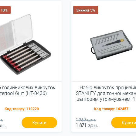
 10%
Знижка 5%
р годинникових викруток
Набір викруток прецизій
ntertool 6шт (HT-0436)
STANLEY для точної механ
цанговим утримувачем, 1
(STHT0-62633)
Код товару:
110220
Код товару:
142457
н.
1 969 грн.
Купити
Купит
рн.
1 871 грн.