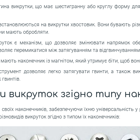
тина викрутки, що має шестигранну або круглу форму для
кі встановлюються на викрутки хвостовик. Вони бувають різн
вони мають обробляти.
круток є механізм, що дозволяє змінювати напрямок об
воляє перемикатися між затягуванням та відгвинчуванням 
 мають наконечник із магнітом, який утримує біти, щоб вон
струмент дозволяє легко затягувати гвинти, а також ви
 гвинтів.
и викруток згідно типу на
 своїх наконечників, забезпечуючи їхню універсальність у 
ізновидів викруток згідно з типом їх наконечників: