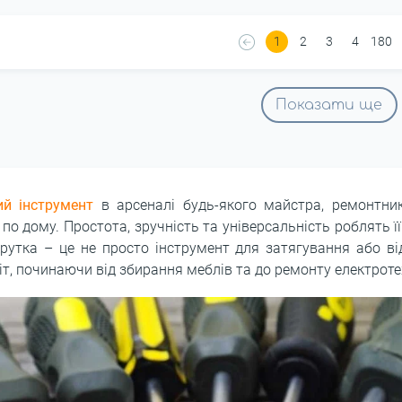
1
2
3
4
180
Показати ще
ий інструмент
в арсеналі будь-якого майстра, ремонтни
 по дому. Простота, зручність та універсальність роблять ї
крутка – це не просто інструмент для затягування або ві
т, починаючи від збирання меблів та до ремонту електроте