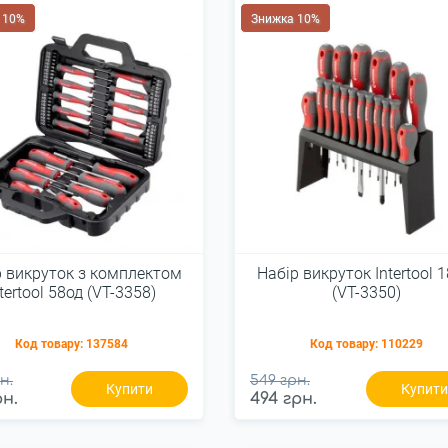
 10%
Знижка 10%
р викруток з комплектом
Набір викруток Intertool 
ntertool 58од (VT-3358)
(VT-3350)
Код товару:
137584
Код товару:
110229
н.
549 грн.
Купити
Купит
рн.
494 грн.