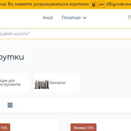
нас Ви можете розрахуватися карткою
єВідновле
Акції
Покупцю
П
рутки
Ящик для
Саморізи
інструментів
 10%
Знижка 10%