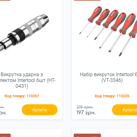
Викрутка ударна з
Набір викруток Intertool
ектом Intertool 6шт (HT-
(VT-3346)
0431)
Код товару:
110267
Код товару:
110226
н.
219 грн.
Купити
Купит
рн.
197 грн.