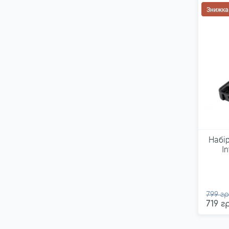
Vorel
Знижка
Whirlpower
Wiha
YATO
Світязь
Сталь
Стандарт
Центроінструмент
Набі
I
799 гр
719 г