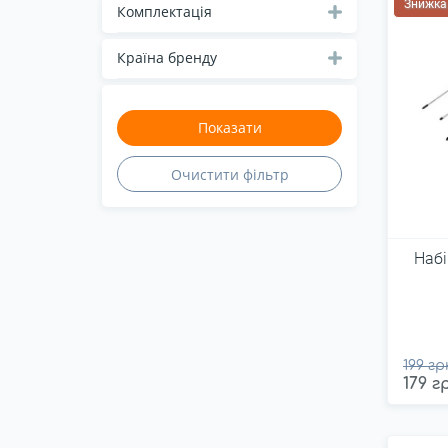
Знижка
Neo tools
Комплектація
Pretul
Країна бренду
Protester
Sigma
Stanley
Stark
Sturm
Tolsen
Top tools
Набі
Topex
TOPTUL
Truper
Ultra
199 гр
179 г
Unison
Vitals