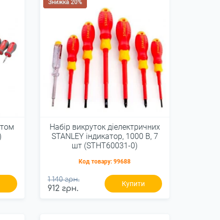
Знижка 20%
ктом
Набір викруток діелектричних
)
STANLEY індикатор, 1000 В, 7
шт (STHT60031-0)
Код товару:
99688
1 140 грн.
и
Купити
912 грн.