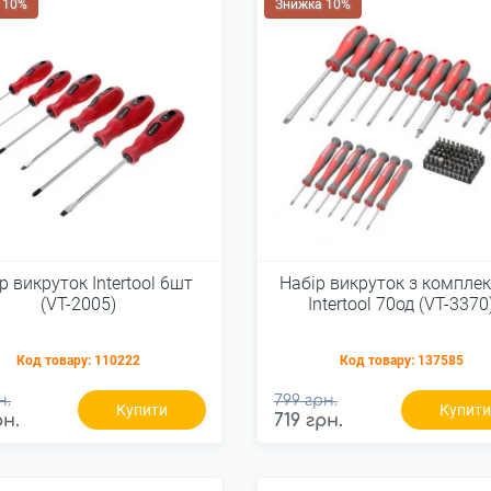
 10%
Знижка 10%
р викруток Intertool 6шт
Набір викруток з компле
(VT-2005)
Intertool 70од (VT-3370
Код товару:
110222
Код товару:
137585
н.
799 грн.
Купити
Купит
рн.
719 грн.