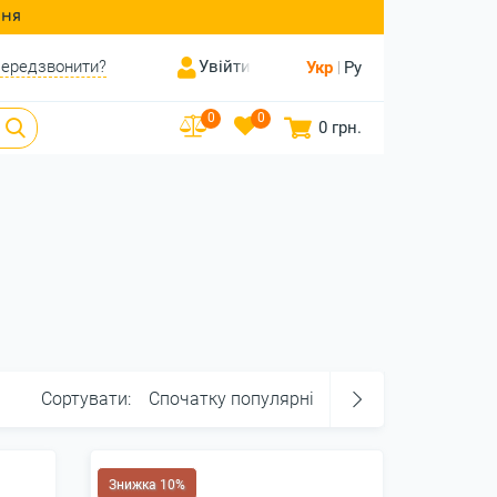
ння
ередзвонити?
Увійти
Укр
Ру
0
0
0 грн.
Сортувати:
Спочатку популярні
Знижка 10%