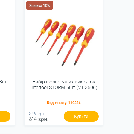
Знижка 10%
18шт
Набір ізольованих викруток
Intertool STORM 6шт (VT-3606)
Код товару:
110236
349 грн.
и
Купити
314 грн.