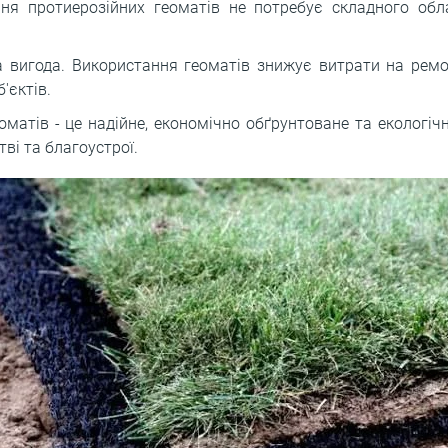
ня протиерозійних геоматів не потребує складного обл
а вигода. Використання геоматів знижує витрати на ремо
'єктів.
матів - це надійне, економічно обґрунтоване та екологіч
тві та благоустрої.