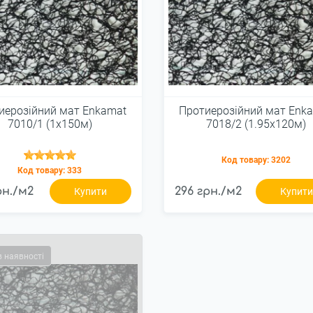
иерозійний мат Enkamat
Протиерозійний мат Enk
7010/1 (1х150м)
7018/2 (1.95х120м)
Код товару:
3202
Код товару:
333
рн./м2
296 грн./м2
Купити
Купит
в наявності