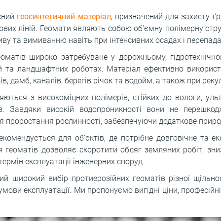
асний
геосинтетичний матеріал
, призначений для захисту ґру
гових ліній. Геомати являють собою об'ємну полімерну стру
иву та вимиванню навіть при інтенсивних осадах і перепад
оматів широко затребуване у дорожньому, гідротехнічно
ій та ландшафтних роботах. Матеріал ефективно використ
в, дамб, каналів, берегів річок та водойм, а також при реку
яються з високоміцних полімерів, стійких до вологи, ул
вів. Завдяки високій водопроникності вони не перешк
 проростання рослинності, забезпечуючи додаткове природ
екомендується для об'єктів, де потрібне довговічне та е
ння геоматів дозволяє скоротити обсяг земляних робіт, зн
термін експлуатації інженерних споруд.
й широкий вибір протиерозійних геоматів різної щільнос
 умови експлуатації. Ми пропонуємо вигідні ціни, професійн