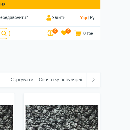
ння
ередзвонити?
Увійти
Укр
Ру
0
0
0 грн.
Сортувати:
Спочатку популярні