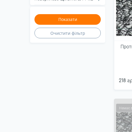
Прот
218 г
Немає 