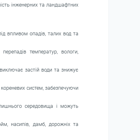
йність інженерних та ландшафтних
ід впливом опадів, талих вод та
 перепадів температур, вологи,
виключає застій води та знижує
 кореневих систем, забезпечуючи
олишнього середовища і можуть
ойм, насипів, дамб, дорожніх та