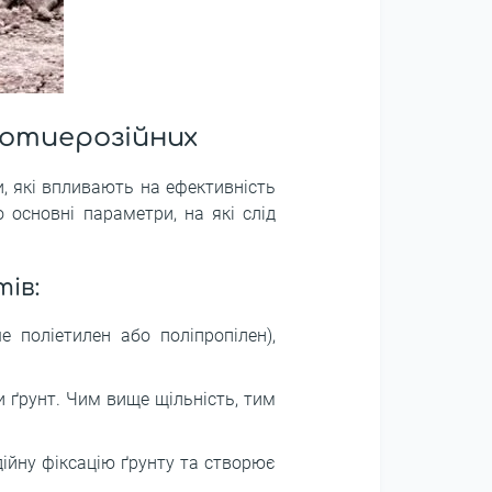
ротиерозійних
, які впливають на ефективність
 основні параметри, на які слід
ів:
 поліетилен або поліпропілен),
и ґрунт. Чим вище щільність, тим
ійну фіксацію ґрунту та створює