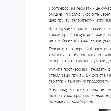
Протиерозійні геомати - це суч
зміцнення схилів, укосів та бере
шар ґрунту, запобігаючи його зм
Застосування протиерозійних ге
також при благоустрої територ
автомобільних та залізниць, укосі
Геомати протиерозійні виготовл
хімічних та біологічних впли
створюють оптимальні умови для
Купити протиерозійні геомати р
стабілізації ґрунту. Використа
територій та значно продовжити 
У нашому каталозі представлени
підібрати матеріал під конкретні
по Києву та всій Україні.