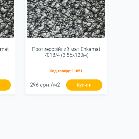
amat
Протиерозійний мат Enkamat
7018/4 (3.85х120м)
Код товару:
11851
296 грн./м2
и
Купити