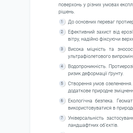
поверхонь у різних умовах експл
рішень.
До основних переваг протиер
Ефективний захист від ероз
вітру, надійно фіксуючи верх
Висока міцність та зносос
ультрафіолетового випроміню
Водопроникність. Протиероз
ризик деформації ґрунту.
Створення умов озеленення.
додаткове природне зміцненн
Екологічна безпека. Геома
використовуватися в природ
Універсальність застосуван
ландшафтних об'єктів.