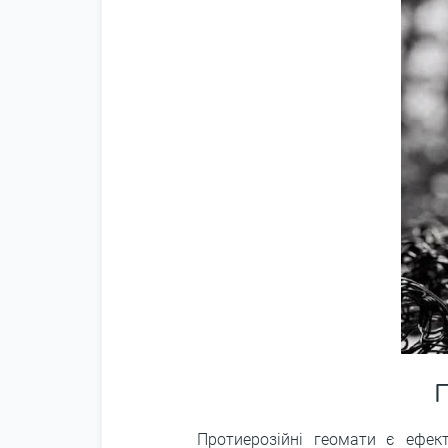
Протиерозійні геомати є ефект