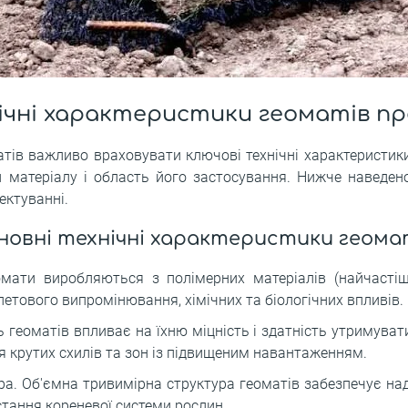
ічні характеристики геоматів п
атів важливо враховувати ключові технічні характеристики
и матеріалу і область його застосування. Нижче наведено
ектуванні.
новні технічні характеристики геомат
мати виробляються з полімерних матеріалів (найчастіше
летового випромінювання, хімічних та біологічних впливів.
ь геоматів впливає на їхню міцність і здатність утримуват
я крутих схилів та зон із підвищеним навантаженням.
ра. Об'ємна тривимірна структура геоматів забезпечує над
тання кореневої системи рослин.