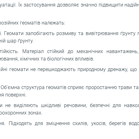
уатації. Їх застосування дозволяє значно підвищити наді
озійних геоматів належать:
ії. Геомати запобігають розмиву та вивітрювання ґрунту п
ній шар ґрунту.
тійкість. Матеріал стійкий до механічних навантажень,
вання, хімічних та біологічних впливів.
ійні геомати не перешкоджають природному дренажу, що 
 Об'ємна структура геоматів сприяє проростанню трави та
я поверхні.
ти не виділяють шкідливі речовини, безпечні для навк
оохоронних зонах.
ня. Підходять для зміцнення схилів, укосів, берегів вод