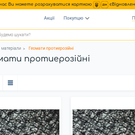
нас Ви можете розрахуватися карткою
єВідновле
Акції
Покупцю
П
і матеріали
Геомати протиерозійні
мати протиерозійні