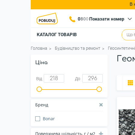
В 
0
8
0
0
Показати номер
КАТАЛОГ ТОВАРІВ
Головна
Будівництво та ремонт
Геосинтетичн
Гео
Ціна
Від
До
Бренд
Bonar
Поверхнева щільність, г / м2