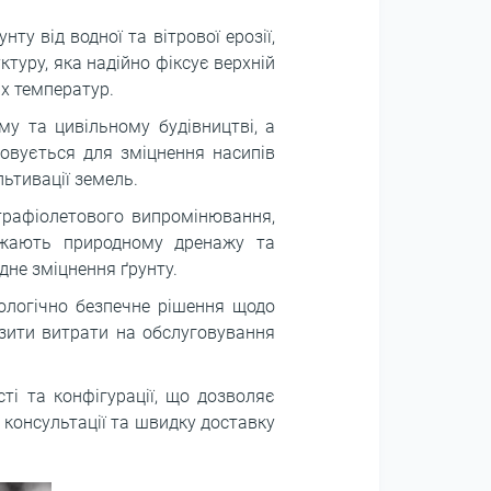
нту від водної та вітрової ерозії,
ктуру, яка надійно фіксує верхній
ах температур.
му та цивільному будівництві, а
овується для зміцнення насипів
льтивації земель.
ьтрафіолетового випромінювання,
оджають природному дренажу та
не зміцнення ґрунту.
кологічно безпечне рішення щодо
изити витрати на обслуговування
ті та конфігурації, що дозволяє
і консультації та швидку доставку