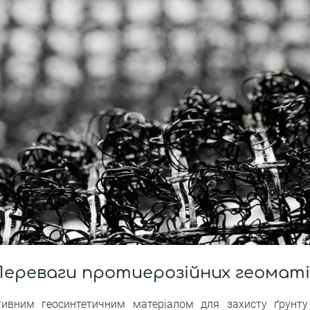
Переваги протиерозійних геоматі
ивним геосинтетичним матеріалом для захисту ґрунту 