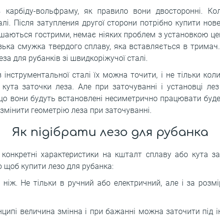
 карбіду-вольфраму, як правило вони двосторонні. Ко
лі. Після затупления другої сторони потрібно купити нове
аються гострими, немає ніяких проблем з установкою цент
узька смужка твердого сплаву, яка вставляється в тримач.
за для рубанків зі швидкоріжучої сталі.
 інструментальної сталі їх можна точити, і не тільки коли
 кута заточки леза. Але при заточуванні і установці ле
о вони будуть встановлені несиметрично працювати буде
змінити геометрію леза при заточуванні.
Як підібрати лезо для рубанка
о конкретні характеристики на кшталт сплаву або кута з
го щоб купити лезо для рубанка:
 ніж. Не тільки в ручний або електричний, але і за розм
ципі величина змінна і при бажанні можна заточити під і