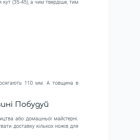
 кут (35-45), а чим твердіше, тим
досягають 110 мм. А товщина в
зині Побудуй
ництва або домашньої майстерні.
вати доставку кількох ножів для