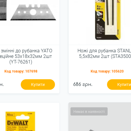
 змінні до рубанка YATO
Ножі для рубанка STAN
еційне 53х18х32мм 2шт
5,5x82мм 2шт (STA3500
(YT-76261)
Код товару:
107698
Код товару:
105620
н.
686 грн.
Купити
Купит
Немає в наявності