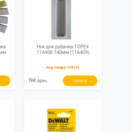
нка
Ніж для рубанка ТОРЕХ
0мм
11A406 140мм (11A409)
Код товару:
109175
194 грн.
и
Купити