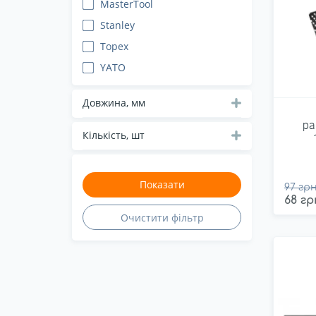
MasterTool
Stanley
Topex
YATO
Довжина, мм
ра
Кількість, шт
97 грн
68 гр