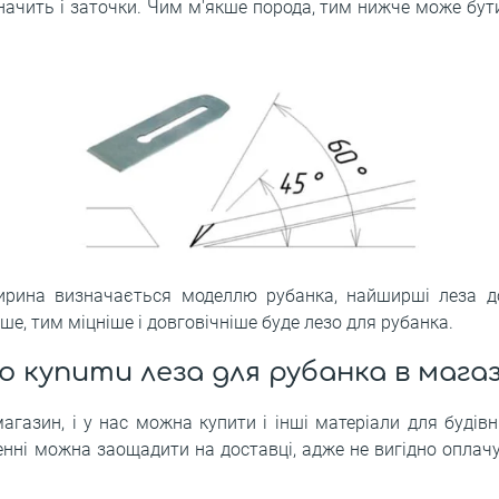
 значить і заточки. Чим м'якше порода, тим нижче може бути
ирина визначається моделлю рубанка, найширші леза 
ше, тим міцніше і довговічніше буде лезо для рубанка.
о купити леза для рубанка в мага
магазин, і у нас можна купити і інші матеріали для будів
ні можна заощадити на доставці, адже не вигідно оплачу