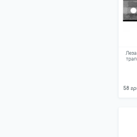
Леза
трап
58 гр