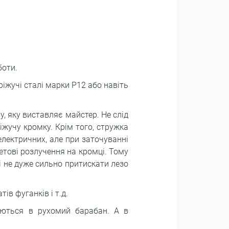
боти.
іжучі сталі марки Р12 або навіть
, яку виставляє майстер. Не слід
іжучу кромку. Крім того, стружка
електричних, але при заточуванні
етові розлучення на кромці. Тому
і не дуже сильно притискати лезо
в фуганків і т.д.
юються в рухомий барабан. А в