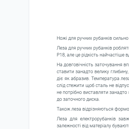
Ножі для ручних рубанків сильно 
Леза для ручних рубанків роблят
Р18, але це рідкість найчастіше 
На довговічність заточування вп
ставити занадто велику глибину,
діє як абразив. Температура лез
слід стежити щоб сталь не відпу
не потрібно виставляти занадто 
до заточного диска.
Також леза відрізняються формою
Леза для електрорубанків зав
залежності від матеріалу бувают