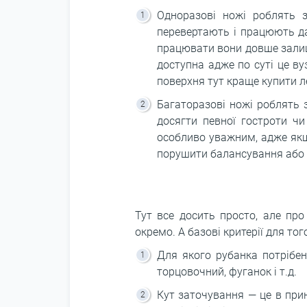
Одноразові ножі роблять з
перевертають і працюють да
працювати вони довше залиш
доступна адже по суті це в
поверхня тут краще купити ле
Багаторазові ножі роблять з
досягти певної гостроти чи
особливо уважним, адже якщ
порушити балансування або 
Тут все досить просто, але пр
окремо. А базові критерії для то
Для якого рубанка потрібен
торцовочний, фуганок і т.д.
Кут заточування — це в прин