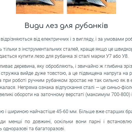
Види лез для рубанків
відрізняються від електричних і з вигляду, і за умовами ро
ь тільки з інструментальних сталей, краще якщо це швидкор
вдається купити лезо для рубанка зі сталі марки У7 або У8.
ливає деревина, яку обробляють, і звичайно ж глибина зрізу
 стружка вийде дуже товстою, а це підвищена напруга на р
а при роботі ручним рубанком зростає не так сильно як в 
скалася. Непряма ознака відпускання сталі — це синьо-фіол
великі обороти на заточному верстаті (максимум 700-800) 
 і шириною найчастіше 45-60 мм. Більше вже старших браті
жди менші по довжині, оскільки вони парні і встановл
ь одноразові та багаторазові.