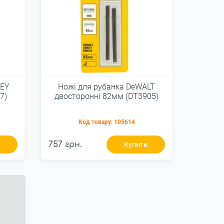
LEY
Ножі для рубанка DeWALT
7)
двосторонні 82мм (DT3905)
Код товару:
105614
757 грн.
и
Купити