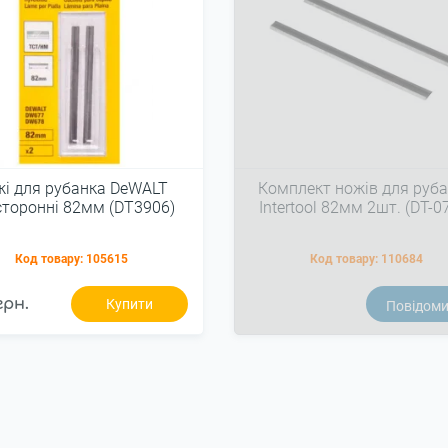
і для рубанка DeWALT
Комплект ножів для руб
сторонні 82мм (DT3906)
Intertool 82мм 2шт. (DT-0
Код товару:
105615
Код товару:
110684
грн.
Купити
Повідом