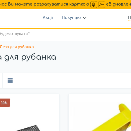
нас Ви можете розрахуватися карткою
єВідновле
Акції
Покупцю
П
Леза для рубанка
а для рубанка
 30%