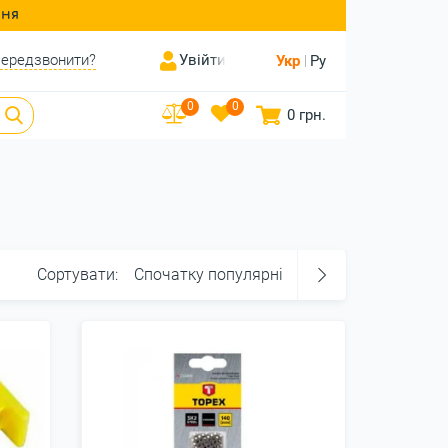
ння
ередзвонити?
Увійти
Укр
Ру
0
0
0 грн.
Сортувати:
Спочатку популярні