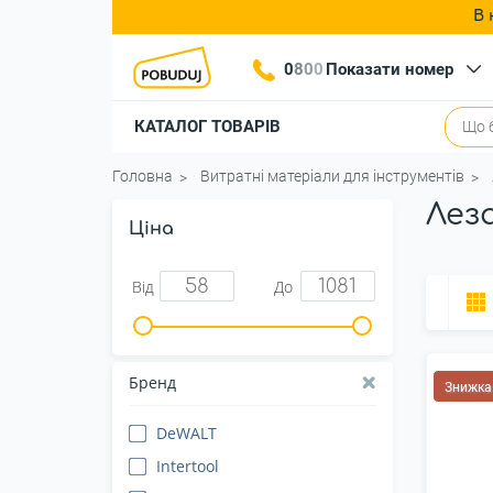
В 
0
8
0
0
Показати номер
КАТАЛОГ ТОВАРІВ
Головна
Витратні матеріали для інструментів
Лез
Ціна
Від
До
Бренд
Знижка
DeWALT
Intertool