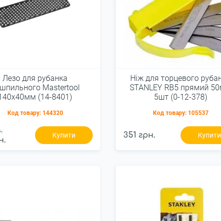
Лезо для рубанка
Ніж для торцевого руба
шпильного Mastertool
STANLEY RВ5 прямий 5
140х40мм (14-8401)
5шт (0-12-378)
Код товару:
144320
Код товару:
105537
.
351 грн.
Купити
Купит
н.