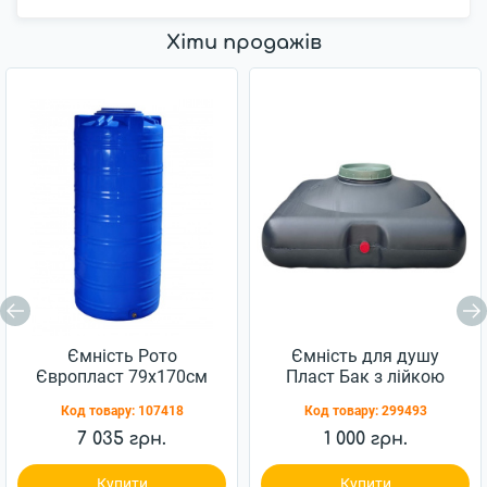
Хіти продажів
Ємність Рото
Ємність для душу
Європласт 79х170см
Пласт Бак з лійкою
750л синя
75х75х35 100л
Код товару:
107418
Код товару:
299493
7 035 грн.
1 000 грн.
Купити
Купити