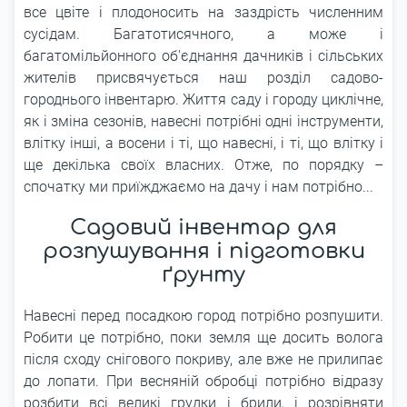
все цвіте і плодоносить на заздрість численним
сусідам. Багатотисячного, а може і
багатомільйонного об'єднання дачників і сільських
жителів присвячується наш розділ садово-
городнього інвентарю. Життя саду і городу циклічне,
як і зміна сезонів, навесні потрібні одні інструменти,
влітку інші, а восени і ті, що навесні, і ті, що влітку і
ще декілька своїх власних. Отже, по порядку –
спочатку ми приїжджаємо на дачу і нам потрібно...
Садовий інвентар для
розпушування і підготовки
ґрунту
Навесні перед посадкою город потрібно розпушити.
Робити це потрібно, поки земля ще досить волога
після сходу снігового покриву, але вже не прилипає
до лопати. При весняній обробці потрібно відразу
розбити всі великі грудки і брили, і розрівняти