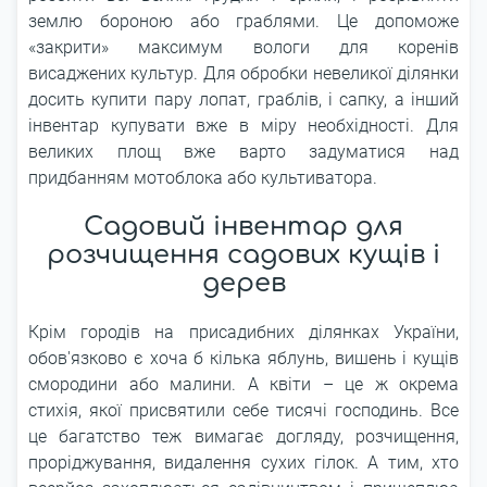
землю бороною або граблями. Це допоможе
«закрити» максимум вологи для коренів
висаджених культур. Для обробки невеликої ділянки
досить купити пару лопат, граблів, і сапку, а інший
інвентар купувати вже в міру необхідності. Для
великих площ вже варто задуматися над
придбанням мотоблока або культиватора.
Садовий інвентар для
розчищення садових кущів і
дерев
Крім городів на присадибних ділянках України,
обов'язково є хоча б кілька яблунь, вишень і кущів
смородини або малини. А квіти – це ж окрема
стихія, якої присвятили себе тисячі господинь. Все
це багатство теж вимагає догляду, розчищення,
проріджування, видалення сухих гілок. А тим, хто