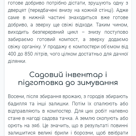
готове добриво потрібно дістати, зрушують одну з
дверцят (передбачені внизу на кожній стінці). Адже
саме в нижній частині знаходиться вже готове
добриво, а зверху ще свіжі відходи. Таким чином,
виходить безперервний цикл – знизу поступово
забираємо готовий компост, а зверху додаємо
свіжу органіку. У продажу є компостери об'ємом від
400 до 850 літрів, чого цілком достатньо для дачної
ділянки.
Садовий інвентар і
підготовка до зимування
Восени, після збирання врожаю, з городів збирають
бадилля та інші залишки. Потім їх спалюють або
відправляють в компостер. Для цих робіт напевно
стане в нагоді садова тачка. А землю скопують або
орють на зяб. Це значить, що в результаті повинні
залишитися великі брили і борозни, щоб ввібрати