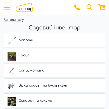
0
Все для саду
Садовий інвентар
Лопати
Граблі
Сапи, мотики
Візки садові та будівельні
Сокири та колуни