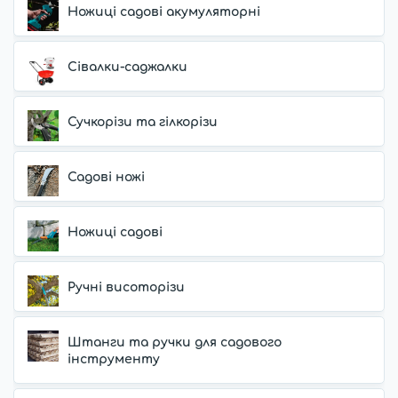
Ножиці садові акумуляторні
Сівалки-саджалки
Сучкорізи та гілкорізи
Садові ножі
Ножиці садові
Ручні висоторізи
Штанги та ручки для садового
інструменту