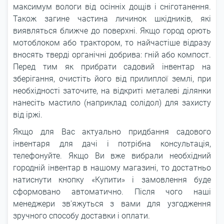
максимум вологи від осінніх дощів і сніготанення.
Також загине частина личинок шкідників, які
виявляться ближче до поверхні. Якщо город орють
мотоблоком або трактором, то найчастіше відразу
вносять тверді органічні добрива: гній або компост.
Перед тим як прибрати садовий інвентар на
зберігання, очистіть його від прилиплої землі, при
необхідності заточите, на відкриті металеві ділянки
нанесіть мастило (наприклад солідол) для захисту
від іржі.
Якщо для Вас актуально придбання садового
інвентаря для дачі і потрібна консультація,
телефонуйте. Якщо Ви вже вибрали необхідний
городній інвентар в нашому магазині, то достатньо
натиснути кнопку «Купити» і замовлення буде
сформовано автоматично. Після чого наші
менеджери зв'яжуться з вами для узгодження
зручного способу доставки і оплати.