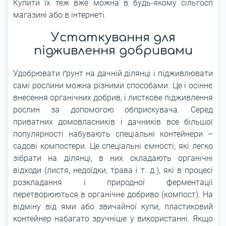
Купити їх теж вже можна в будь-якому сільгосп
магазині або в інтернеті.
Устаткування для
підживлення добривами
Удобрювати ґрунт на дачній ділянці і підживлювати
самі рослини можна різними способами. Це і осіннє
внесення органічних добрив, і листкове підживлення
рослин за допомогою обприскувача. Серед
приватних домовласників і дачників все більшої
популярності набувають спеціальні контейнери –
садові компостери. Це спеціальні ємності, які легко
зібрати на ділянці, в них складають органічні
відходи (листя, недоїдки, трава і т. д.), які в процесі
розкладання і природної ферментації
перетворюються в органічне добриво (компост). На
відміну від ями або звичайної купи, пластиковий
контейнер набагато зручніше у використанні. Якщо