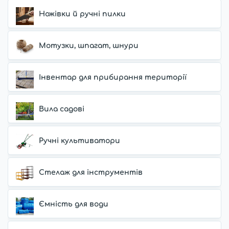
Ножівки й ручні пилки
Мотузки, шпагат, шнури
Інвентар для прибирання території
Вила садові
Ручні культиватори
Стелаж для інструментів
Ємність для води