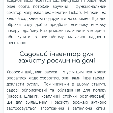
всерйоз захоплюється садівництвом і прищеплює
різні сорти, потрібен зручний і функціональний
секатор, наприклад знаменитий FiskarsTM, який і на
ювілей садівникові подарувати не соромно. Ще, для
обрізки саду добре придбати невелику ножівку,
сокиру і драбину. Все це можна замовити в інтернеті
або купити в звичайному магазині садового
інвентарю.
Садовий інвентар для
захисту рослин на дачі
Хвороби, шкідники, засуха – з усім цим теж можна
впоратися, якщо озброїтись знаннями, інвентарем і
докласти зусиль. Помічниками в цьому стануть
садові обприскувачі та обладнання для поливу
(насоси, шланги, краплинні стрічки, розпилювачі).
Ще для збільшення і захисту врожаю активно
застосовується агротканина і затіняюча сітка.