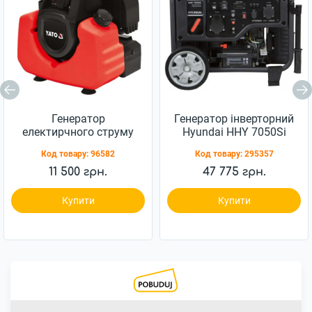
Генератор
Генератор інверторний
електирчного струму
Hyundai HHY 7050Si
YATO інверторний
5кВт
Код товару:
96582
Код товару:
295357
бензиновий (YT-85481)
11 500 грн.
47 775 грн.
Купити
Купити