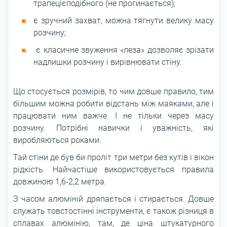
трапецієподібного (не прогинається);
є зручний захват, можна тягнути велику масу
розчину;
є класичне звуження «леза» дозволяє зрізати
надлишки розчину і вирівнювати стіну.
Що стосується розмірів, то чим довше правило, тим
більшим можна робити відстань між маяками, але і
працювати ним важче. І не тільки через масу
розчину. Потрібні навички і уважність, які
виробляються роками.
Тай стіни де був би проліт три метри без кутів і вікон
рідкість. Найчастіше використовується правила
довжиною 1,6-2,2 метра.
З часом алюміній дряпається і стирається. Довше
служать товстостінні інструменти, є також різниця в
сплавах алюмінію, там, де ціна штукатурного