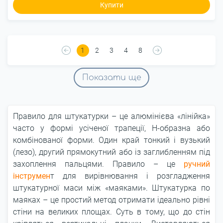
Купити
1
2
3
4
8
Показати ще
Правило для штукатурки – це алюмінієва «лінійка»
часто у формі усіченої трапеції, H-образна або
комбінованої форми. Один край тонкий і вузький
(лезо), другий прямокутний або із заглибленням під
захоплення пальцями. Правило – це
ручний
інструмен
т для вирівнювання і розгладження
штукатурної маси між «маяками». Штукатурка по
маяках – це простий метод отримати ідеально рівні
стіни на великих площах. Суть в тому, що до стін