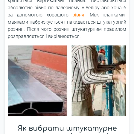
кріпляться вертикальні планки. Виставляються
абсолютно рівно по лазерному нівеліру або хоча б
за допомогою хорошого
рівня
. Між планками-
маяками набризкується і накидається штукатурний
розчин. Після чого розчин штукатурним правилом
розправляється і вирівнюється.
Як вибрати штукатурне