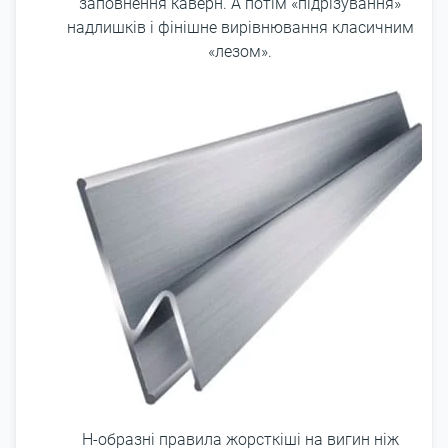
заповнення каверн. А потім «підрізування»
надлишків і фінішне вирівнювання класичним
«лезом».
Н-образні правила жорсткіші на вигин ніж