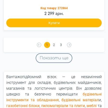
Код товару:
272864
2 299 грн.
Купити
1
2
3
Показати ще
Вантажопідйомний візок ― це незамінний
інструмент для складів, будівельних майданчиків,
магазинів та логістичних центрів. Він дозволяє
швидко та безпечно переміщати
будівельні
інструменти та обладнання
,
будівельні матеріал
и,
газобетонні блоки
,
пиломатеріали та плити
,
меблі
та