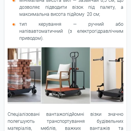
мінімальна висота вил ― зазвичай 8,5 см, що
дозволяє підводити візок під палету, а
максимальна висота підйому 20 см;
тип керування ― ручний або
напівавтоматичний (з електрогідравлічним
приводом).
Спеціалізовані вантажопідйомні візки значно
полегшують транспортування будівельних
матеріалів, меблів, важких вантажів та