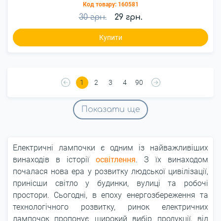
Код товару:
160581
30 грн.
29 грн.
Купити
1
2
3
4
90
Показати ще
Електричні лампочки є одним із найважливіших
винаходів в історії
освітлення
. З їх винаходом
почалася нова ера у розвитку людської цивілізації,
принісши світло у будинки, вулиці та робочі
простори. Сьогодні, в епоху енергозбереження та
технологічного розвитку, ринок електричних
лампочок пропонує широкий вибір продукції, від