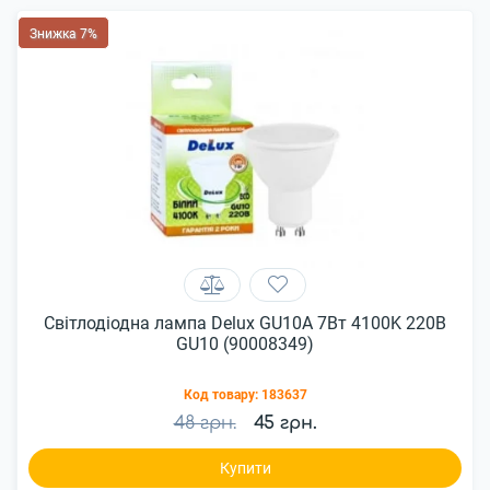
Знижка 7%
Світлодіодна лампа Delux GU10A 7Вт 4100K 220В
GU10 (90008349)
Код товару:
183637
48 грн.
45 грн.
Купити