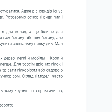
стуватися. Адже різновидів існує
и. Розберемо основні види пил і
ть для колод, а ще більше для
з газобетону або пінобетону, але
купити спеціальну пилку див. Мал
 дерев, легкі й мобільні. Крок й
 легше. Для зовсім дрібних гілок і
а зрізати гілкорізом або садовою
учкорізом. Складні моделі часто
 в чому зручніша та практичніша,
дорого;