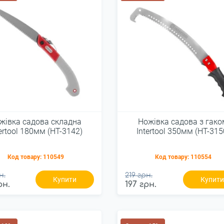
жівка садова складна
Ножівка садова з гак
tertool 180мм (HT-3142)
Intertool 350мм (HT-315
Код товару:
110549
Код товару:
110554
н.
219 грн.
Купити
Купит
рн.
197 грн.