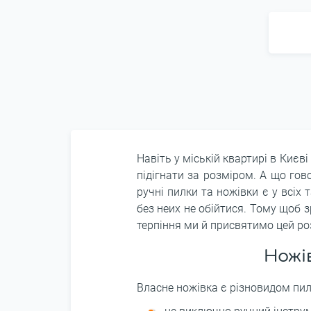
Навіть у міській квартирі в Києв
підігнати за розміром. А що гов
ручні пилки та ножівки є у всіх 
без неих не обійтися. Тому щоб з
терпіння ми й присвятимо цей ро
Ножів
Власне ножівка є різновидом пили