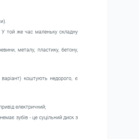
и).
. У той же час маленьку складну
вини, металу, пластику, бетону,
 варіант) коштують недорого, є
привід електричний;
емає зубів - це суцільний диск з