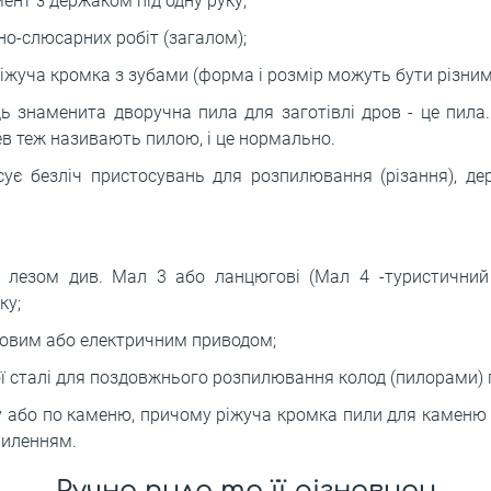
ент з держаком під одну руку;
о-слюсарних робіт (загалом);
ріжуча кромка з зубами (форма і розмір можуть бути різним
дь знаменита дворучна пила для заготівлі дров - це пила
ев теж називають пилою, і це нормально.
є безліч пристосувань для розпилювання (різання), дере
м лезом див. Мал 3 або ланцюгові (Мал 4 -туристичний
ку;
новим або електричним приводом;
кої сталі для поздовжнього розпилювання колод (пилорами) 
у або по каменю, причому ріжуча кромка пили для каменю н
пиленням.
Ручна пила та її різновиди