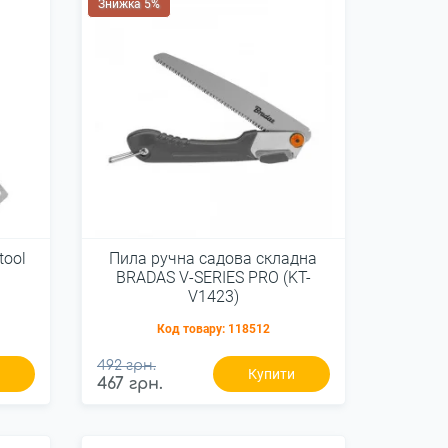
Знижка 5%
tool
Пила ручна садова складна
BRADAS V-SERIES PRO (KT-
V1423)
Код товару:
118512
492 грн.
и
Купити
467 грн.