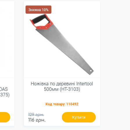
Знижка 10%
Ножівка по деревині Intertool
ADAS
500мм (HT-3103)
-375)
Код товару:
110492
129 грн.
и
Купити
116 грн.