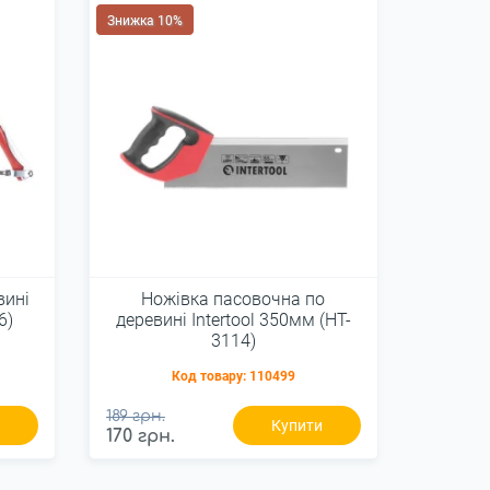
Знижка 10%
вині
Ножівка пасовочна по
6)
деревині Intertool 350мм (HT-
3114)
Код товару:
110499
189 грн.
и
Купити
170 грн.