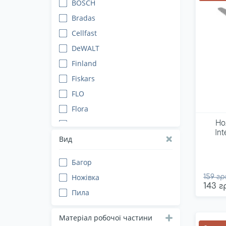
BOSCH
Bradas
Cellfast
DeWALT
Finland
Fiskars
FLO
Flora
Но
Gartner
In
Gerber
Вид
Grad
Багор
Gruntek
Ножівка
159 гр
Haisser
143 г
Пила
Hardy
HECHT
Матеріал робочої частини