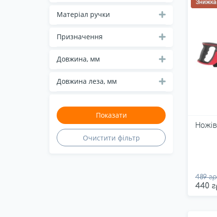
Знижка
INGCO
Матеріал ручки
Intertool
Irwin
Призначення
King Tony
Довжина, мм
MasterTool
Milwaukee
Довжина леза, мм
Miol
My Garden
Neo tools
Ножів
Pretul
Sigma
Stanley
Sturm
489 гр
440 г
Tolsen
Top tools