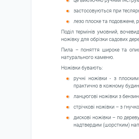
це виключно ручний інструм
застосовуються при теслярн
лезо плоске та подовжене, 
Поділ термінів умовний, вочеви
ножівку для обрізки садових дер
Пила – поняття широке та опису
натурального каменю.
Ножівки бувають:
ручні ножівки - з плоски
практично в кожному будин
ланцюгові ножівки з бензи
стрічкові ножівки – з гнуч
дискові ножівки – по дерев
надтвердим (шорстким) на