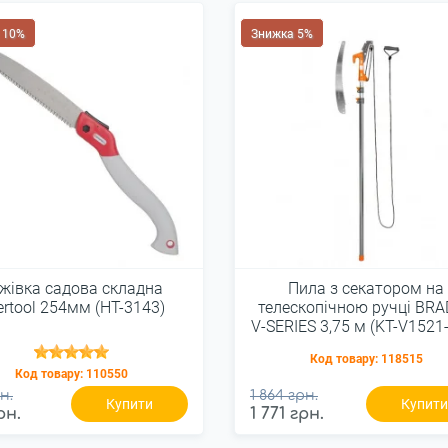
 10%
Знижка 5%
жівка садова складна
Пила з секатором на
tertool 254мм (HT-3143)
телескопічною ручці BR
V-SERIES 3,75 м (KT-V1521
Код товару:
118515
Код товару:
110550
н.
1 864 грн.
Купити
Купит
рн.
1 771 грн.