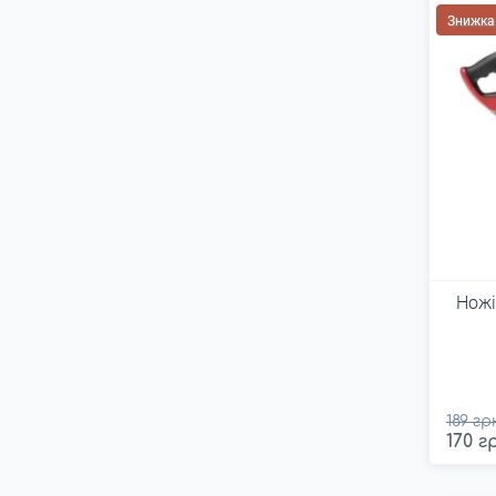
Topex
Знижка
TOPTUL
Truper
Ultra
Verdemax
Verto
Vitals
Vorel
YATO
Ножі
Сталь
Стандарт
Центроінструмент
189 гр
170 г