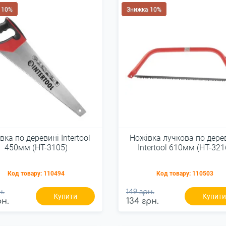
 10%
Знижка 10%
вка по деревині Intertool
Ножівка лучкова по дере
450мм (HT-3105)
Intertool 610мм (HT-321
Код товару:
110494
Код товару:
110503
н.
149 грн.
Купити
Купит
рн.
134 грн.