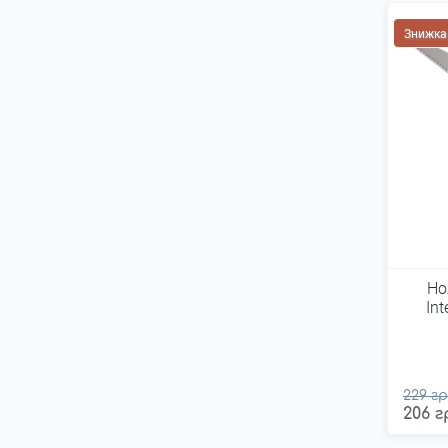
Знижка
Но
In
229 гр
206 г