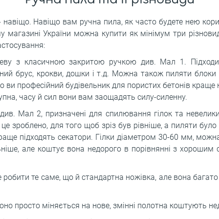
 - навіщо. Навіщо вам ручна пила, як часто будете нею кори
у магазині України можна купити як мінімум три різновид
астосування:
еву з класичною закритою ручкою див. Мал 1. Підходи
ьний брус, крокви, дошки і т.д. Можна також пиляти блоки 
що ви професійний будівельник для пористих бетонів краще 
тупна, часу й сил вони вам заощадять силу-силенну.
 див. Мал 2, призначені для спилювання гілок та невеликих
- це зроблено, для того щоб зріз був рівніше, а пиляти було
краще підходять секатори. Гілки діаметром 30-60 мм, можн
ніше, але коштує вона недорого в порівнянні з хорошим с
 робити те саме, що й стандартна ножівка, але вона багато
оно просто міняється на нове, змінні полотна коштують не