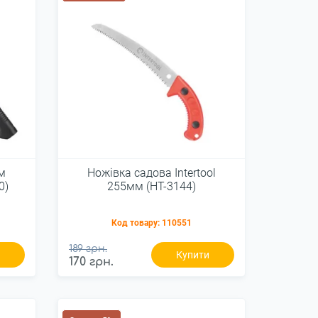
ом
Ножівка садова Intertool
0)
255мм (HT-3144)
Код товару:
110551
189 грн.
и
Купити
170 грн.