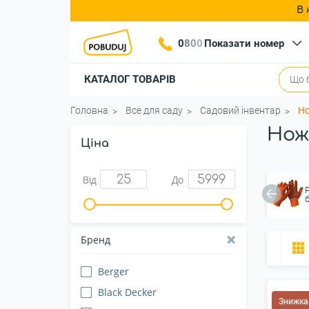
В 
0
8
0
0
Показати номер
КАТАЛОГ ТОВАРІВ
Головна
Все для саду
Садовий інвентар
Но
Нож
Ціна
Від
До
Бренд
Berger
Black Decker
Знижка