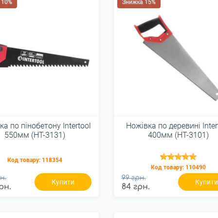
 10%
Знижка 15%
ка по пінобетону Intertool
Ножівка по деревині Inter
550мм (HT-3131)
400мм (HT-3101)
Код товару:
118354
Код товару:
110490
н.
99 грн.
Купити
Купит
рн.
84 грн.