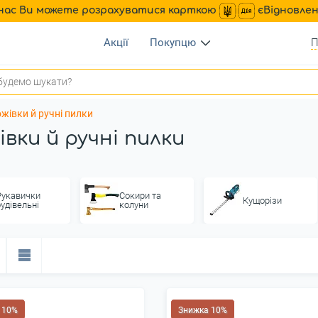
нас Ви можете розрахуватися карткою
єВідновле
Акції
Покупцю
П
жівки й ручні пилки
івки й ручні пилки
Рукавички
Сокири та
Кущорізи
будівельні
колуни
 10%
Знижка 10%