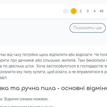
1
2
3
4
49
Показати ще
і час від часу потрібно щось відпиляти або відрізати. Чи по
орити про дачників або сільських жителів. Там бензопили 
та по декілька штук. Хоча застосовуються в господарстві в
розуміти яку пилу купити, щоб різати, а не вправлятися в 
зділ.
ка та ручна пила - основні відмі
. Відмінні ознаки ножівок: