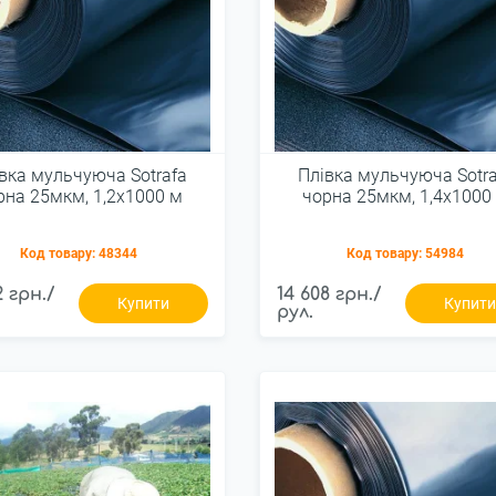
вка мульчуюча Sotrafa
Плівка мульчуюча Sotra
рна 25мкм, 1,2х1000 м
чорна 25мкм, 1,4х1000
Код товару:
48344
Код товару:
54984
2 грн./
14 608 грн./
Купити
Купит
рул.