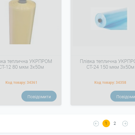
вка теплична УКРПРОМ
Плівка теплична УКРП
СТ-12 80 мкм 3х50м
СТ-24 150 мкм 3х50м
Код товару:
34361
Код товару:
34358
Повідомити
Повідом
1
2