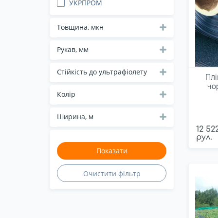
УКРПРОМ
Товщина, мкн
Рукав, мм
Стійкість до ультрафіолету
Плі
чо
Колір
Ширина, м
12 52
рул.