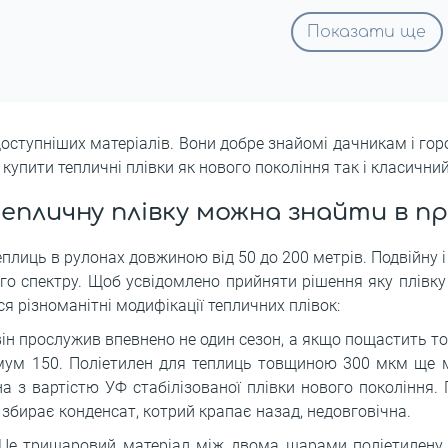
Показати ще
доступніших матеріалів. Вони добре знайомі дачникам і гор
упити тепличні плівки як нового покоління так і класичний
епличну плівку можна знайти в п
плиць в рулонах довжиною від 50 до 200 метрів. Подвійну і о
го спектру. Щоб усвідомлено прийняти рішення яку плівку 
я різноманітні модифікації тепличних плівок:
ін прослужив впевнено не один сезон, а якщо пощастить то і
мум 150. Поліетилен для теплиць товщиною 300 мкм ще мі
а з вартістю УФ стабілізованої плівки нового покоління.
, збирає конденсат, котрий крапає назад, недовговічна.
 Це тришаровий матеріал між двома шарами поліетилену 