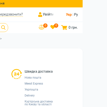
ння
ередзвонити?
Увійти
Укр
Ру
0
0
0 грн.
Швидка доставка
Нова пошта
Meest Express
Укрпошта
Delivery
Кур'єрська доставка
по Києву та області