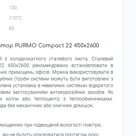
100
110°С
60
атор PURMO Compact 22 450x2600
й з холоднокатного сталевого листа. Сталевий
22 450x2600 рекомендовано встановлювати в
их приміщень, офісів. Можна використовувати в
рубних (труби системи можуть бути виготовлені з
волена установка в невеликих системах відкритого
ковим застосуванням антикорозійних засобів. Як
и котли або теплоцентр з теплообмінниками.
ода без механічних або хімічних домішок.
міщеннях при підвищеній вологості повітря;
 які не будуть опалюватися протягом року;