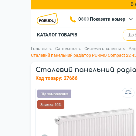
В 
0
8
0
0
Показати номер
КАТАЛОГ ТОВАРІВ
Головна
Сантехніка
Система опалення
Рад
Сталевий панельний радіатор PURMO Compact 22 4
Сталевий панельний раді
Код товару:
27686
Під замовлення
Знижка 40%