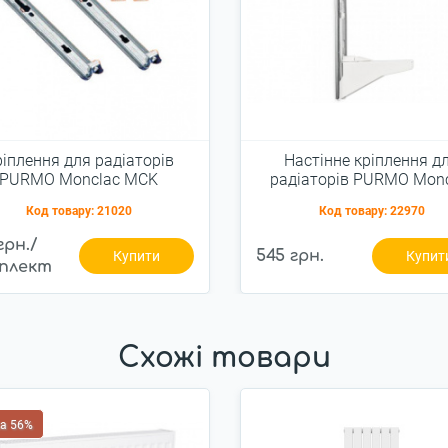
іплення для радіаторів
Настінне кріплення д
PURMO Monclac MCK
радіаторів PURMO Monc
MCA-Q 200-33 рейков
Код товару:
21020
Код товару:
22970
грн./
545 грн.
Купити
Купит
плект
Схожі товари
а 56%