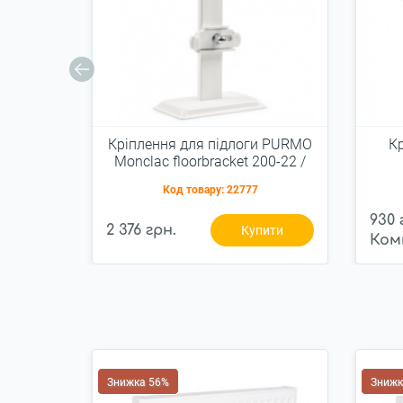
Кріплення для підлоги PURMO
Кр
Monclac floorbracket 200-22 /
44 для панельних радіаторів
Код товару:
22777
930 
2 376 грн.
Купити
Ком
Знижка 56%
Знижк