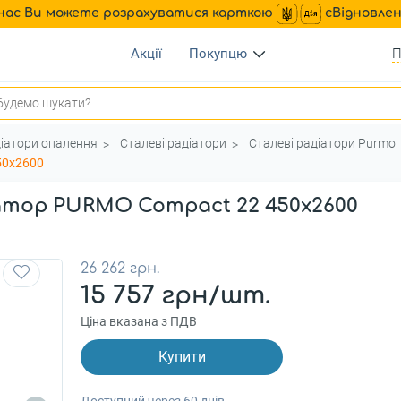
нас Ви можете розрахуватися карткою
єВідновле
Акції
Покупцю
П
іатори опалення
Сталеві радіатори
Сталеві радіатори Purmo
50x2600
атор PURMO Compact 22 450x2600
26 262 грн.
15 757 грн/шт.
Ціна вказана з ПДВ
Купити
Доступний через 60 днів