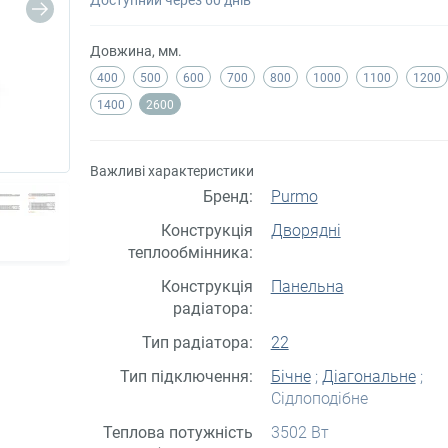
Довжина, мм.
400
500
600
700
800
1000
1100
1200
1400
2600
Важливі характеристики
Бренд:
Purmo
Конструкція
Дворядні
теплообмінника:
Конструкція
Панельна
радіатора:
Тип радіатора:
22
Тип підключення:
Бічне
;
Діагональне
;
Сідлоподібне
Теплова потужність
3502 Вт