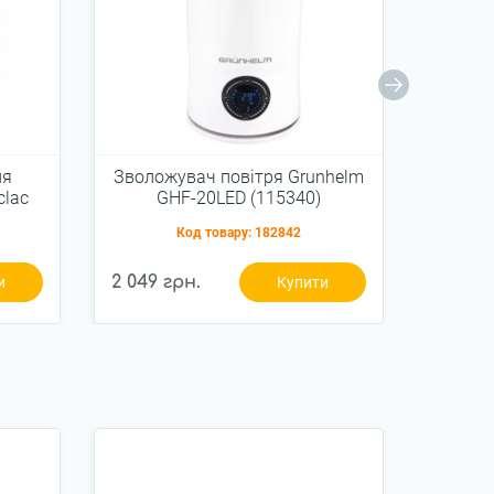
ля
Зволожувач повітря Grunhelm
Зволож
lac
GHF-20LED (115340)
е
Код товару:
182842
2 049 грн.
1 830 
и
Купити