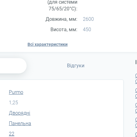
(для системи
75/65/20°С):
Довжина, мм:
2600
Висота, мм:
450
Всі характеристики
Відгуки
Purmo
1,25
Дворядні
Панельна
22