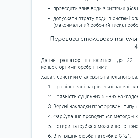
проводити злив води з системи (без 
допускати втрату води в системі о
(максимальний робочий тиск), і робо
Переваги сталевого панель
4
Даний радіатор відноситься до 22 
конвекторними оребріннями.
Характеристики сталевого панельного р
Профільовані нагрівальні панелі і к
Наявність суцільних бічних накладо
Верхні накладки перфоровані, типу «
Фарбування проводиться методом ка
Чотири патрубка з можливістю приєд
Внутрішня різьба патрубків G ½ ".