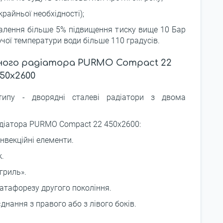
крайньої необхідності);
палення більше 5% підвищення тиску вище 10 Бар
чої температури води більше 110 градусів.
ного радіатора PURMO Compact 22
50x2600
типу - дворядні сталеві радіатори з двома
адіатора PURMO Compact 22 450x2600:
онвекційні елементи.
к.
гриль».
тафорезу другого покоління.
нання з правого або з лівого боків.