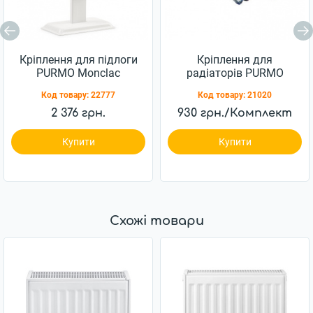
Кріплення для підлоги
Кріплення для
PURMO Monclac
радіаторів PURMO
floorbracket 200-22 / 44
Monclac MCK
Код товару:
22777
Код товару:
21020
для панельних
радіаторів
2 376 грн.
930 грн./Комплект
Купити
Купити
Схожі товари