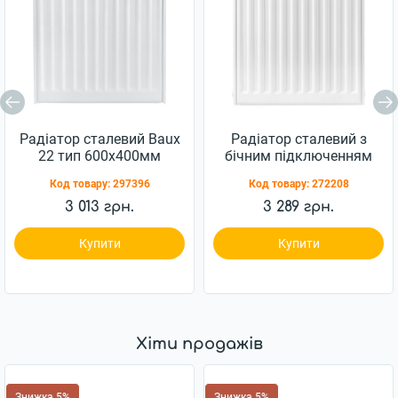
Радіатор сталевий Baux
Радіатор сталевий з
22 тип 600х400мм
бічним підключенням
(CV032209)
Kroner 22 тип
Код товару:
297396
Код товару:
272208
500x400мм (CV034128)
3 013 грн.
3 289 грн.
Купити
Купити
Хіти продажів
Знижка 5%
Знижка 5%