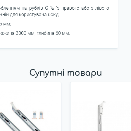
ьбленням патрубків G ½ "з правого або з лівого
чній для користувача боку;
5 мм;
овжина 3000 мм, глибина 60 мм.
Супутні товари