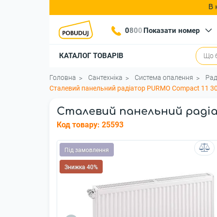
В 
0
8
0
0
Показати номер
КАТАЛОГ ТОВАРІВ
Головна
Сантехніка
Система опалення
Рад
Сталевий панельний радіатор PURMO Compact 11 3
Сталевий панельний радіа
Код товару:
25593
Під замовлення
Знижка 40%