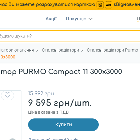
нас Ви можете розрахуватися карткою
єВідновле
Акції
Покупцю
П
іатори опалення
Сталеві радіатори
Сталеві радіатори Purmo
00x3000
тор PURMO Compact 11 300x3000
15 992 грн.
9 595 грн/шт.
Ціна вказана з ПДВ
Купити
Доступний через 60 днів