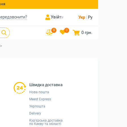
ння
ередзвонити?
Увійти
Укр
Ру
0
0
0 грн.
Швидка доставка
Нова пошта
Meest Express
Укрпошта
Delivery
Кур'єрська доставка
по Києву та області