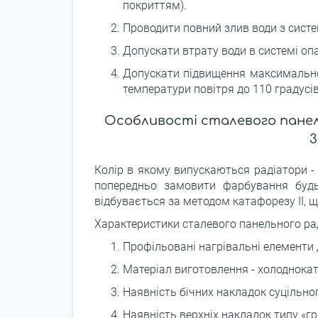
покриттям).
Проводити повний злив води з систе
Допускати втрату води в системі оп
Допускати підвищення максимально
температури повітря до 110 градусів
Особливості сталевого пане
3
Колір в якому випускаються радіатори -
попередньо замовити фарбування буд
відбувається за методом катафорезу II, 
Характеристики сталевого панельного р
Профільовані нагрівальні елементи д
Матеріал виготовлення - холоднокат
Наявність бічних накладок суцільног
Наявність верхніх накладок типу «гр