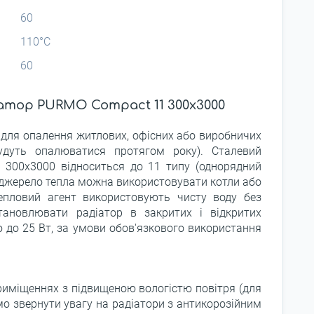
60
110°С
60
атор PURMO Compact 11 300x3000
для опалення житлових, офісних або виробничих
удуть опалюватися протягом року). Сталевий
300x3000 відноситься до 11 типу (однорядний
Як джерело тепла можна використовувати котли або
тепловий агент використовують чисту воду без
тановлювати радіатор в закритих і відкритих
ю до 25 Вт, за умови обов'язкового використання
риміщеннях з підвищеною вологістю повітря (для
о звернути увагу на радіатори з антикорозійним