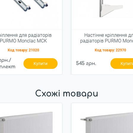
іплення для радіаторів
Настінне кріплення д
PURMO Monclac MCK
радіаторів PURMO Monc
MCA-Q 200-33 рейков
Код товару:
21020
Код товару:
22970
грн./
545 грн.
Купити
Купит
плект
Схожі товари