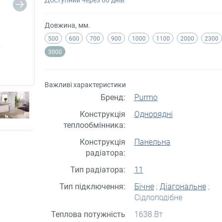
Довжина, мм.
500
600
700
900
1000
1100
2000
2300
3000
Важливі характеристики
Бренд:
Purmo
Конструкція
Однорядні
теплообмінника:
Конструкція
Панельна
радіатора:
Тип радіатора:
11
Тип підключення:
Бічне
;
Діагональне
;
Сідлоподібне
Теплова потужність
1638 Вт