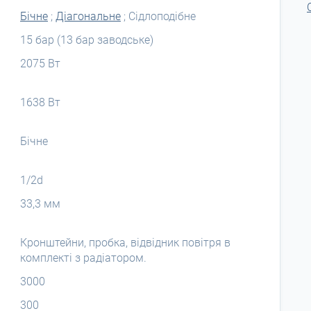
Бічне
;
Діагональне
; Сідлоподібне
15 бар (13 бар заводське)
2075 Вт
1638 Вт
Бічне
1/2d
33,3 мм
Кронштейни, пробка, відвідник повітря в
комплекті з радіатором.
3000
300