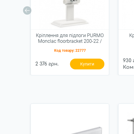
Кріплення для підлоги PURMO
Кр
Monclac floorbracket 200-22 /
44 для панельних радіаторів
Код товару:
22777
930 
2 376 грн.
Купити
Ком