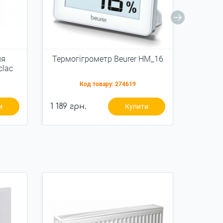
ля
Термогігрометр Beurer HM_16
Зволож
lac
G
е
Код товару:
274619
1 189 грн.
2 049 
и
Купити