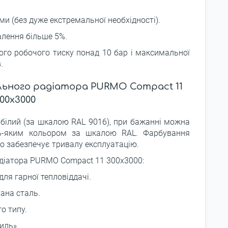
ми (без дуже екстремальної необхідності).
алення більше 5%.
го робочого тиску понад 10 бар і максимальної
.
льного радіатора PURMO Compact 11
00x3000
 білий (за шкалою RAL 9016), при бажанні можна
ь-яким кольором за шкалою RAL. Фарбування
що забезпечує тривалу експлуатацію.
адіатора PURMO Compact 11 300x3000:
ля гарної тепловіддачі.
ана сталь.
о типу.
иль».