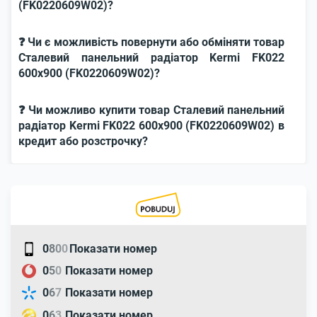
(FK0220609W02)?
❓ Чи є можливість повернути або обміняти товар
Сталевий панельний радіатор Kermi FK022
600x900 (FK0220609W02)?
❓ Чи можливо купити товар Сталевий панельний
радіатор Kermi FK022 600x900 (FK0220609W02) в
кредит або розстрочку?
0
8
0
0
Показати номер
0
5
0
Показати номер
0
6
7
Показати номер
0
6
3
Показати номер