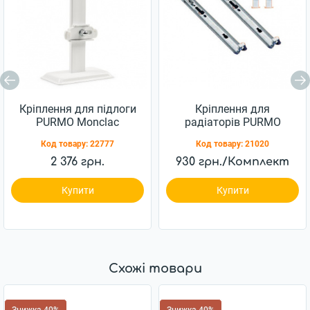
Кріплення для підлоги
Кріплення для
PURMO Monclac
радіаторів PURMO
floorbracket 200-22 / 44
Monclac MCK
Код товару:
22777
Код товару:
21020
для панельних
радіаторів
2 376 грн.
930 грн./Комплект
Купити
Купити
Схожі товари