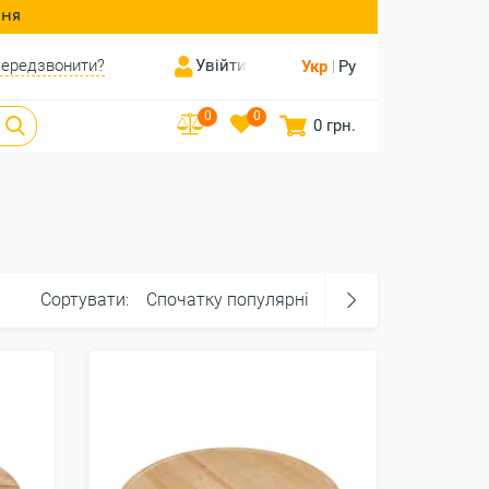
ння
ередзвонити?
Увійти
Укр
Ру
0
0
0 грн.
Сортувати:
Спочатку популярні