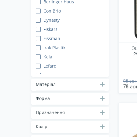
Berlinger Haus
Con Brio
Dynasty
Fiskars
Fissman
Irak Plastik
Об
2
Kela
Lefard
Maestro
98 грн
MasterTool
Матеріал
78 гр
Mazhura
Форма
O.M.S.
Призначення
Колір