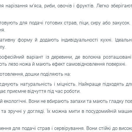
я нарізання м’яса, риби, овочів і фруктів. Легко зберігаю
товують для подачі готових страв, піци, сиру або закусок
ня.
тивну форму й додають індивідуальності кухні. Ідеальн
лу.
рофесійний варіант із деревини, де волокна розташован
ють лезо ножа й мають ефект самовідновлення поверхні.
готовлення, дошки поділяють на:
єднують натуральність і міцність. Найкраще підходять для
дає приємне відчуття під час роботи.
 й екологічні. Вони не вбирають запахи та мають гладку по
 та зручні у догляді. Їх можна мити в посудомийній маши
ення для подачі страв і сервірування. Вони стійкі до висок