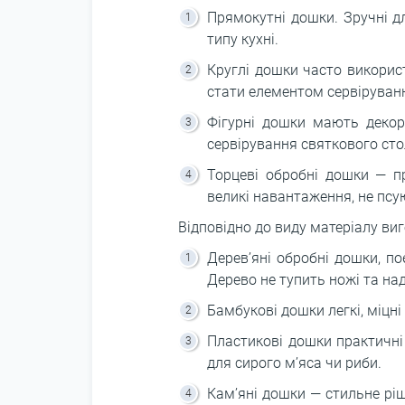
Прямокутні дошки. Зручні дл
типу кухні.
Круглі дошки часто викорис
стати елементом сервіруван
Фігурні дошки мають декора
сервірування святкового сто
Торцеві обробні дошки ― п
великі навантаження, не псу
Відповідно до виду матеріалу ви
Дерев’яні обробні дошки, по
Дерево не тупить ножі та на
Бамбукові дошки легкі, міцні
Пластикові дошки практичні
для сирого м’яса чи риби.
Кам’яні дошки ― стильне ріш