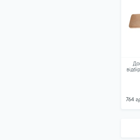
До
відбі
764 г