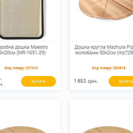
робна дошка Maestro
Дошка кругла Mazhura Piz
9x20см (MR-1651-29)
жолобами 50x2см (mz728
Код товару:
257310
Код товару:
282818
.
1 853 грн.
Купити
Купит
н.