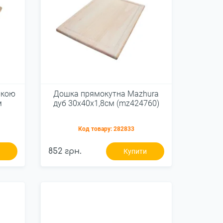
мкою
Дошка прямокутна Mazhura
м
дуб 30x40x1,8см (mz424760)
Код товару:
282833
852 грн.
и
Купити