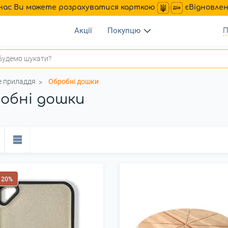
нас Ви можете розрахуватися карткою
єВідновле
Акції
Покупцю
П
е приладдя
Обробні дошки
обні дошки
 20%