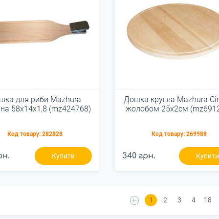
шка для риби Mazhura
Дошка кругла Mazhura Сir
рна 58x14x1,8 (mz424768)
жолобом 25х2см (mz691
Код товару:
282828
Код товару:
269988
рн.
340 грн.
Купити
Купит
1
2
3
4
18