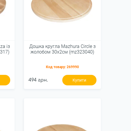
za із
Дошка кругла Mazhura Сircle з
317)
жолобом 30х2см (mz323040)
Код товару:
269990
494 грн.
и
Купити