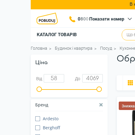
В 
0
8
0
0
Показати номер
КАТАЛОГ ТОВАРІВ
Головна
Будинок і квартира
Посуд
Кухонн
Обр
Ціна
Від
До
Бренд
Знижка
Ardesto
Berghoff