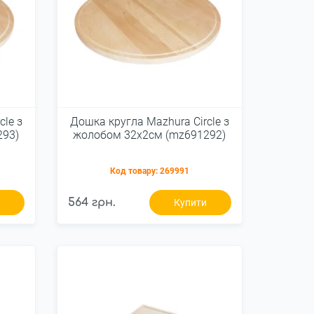
cle з
Дошка кругла Mazhura Сircle з
293)
жолобом 32х2см (mz691292)
Код товару:
269991
564 грн.
и
Купити