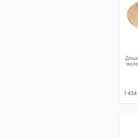
Дошка
жоло
1 434