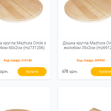
 кругла Mazhura Сircle з
Дошка кругла Mazhura Сir
бом 60х2см (mz731206)
жолобом 35х2см (mz691
Код товару:
310148
Код товару:
269992
 грн.
678 грн.
Купити
Купит