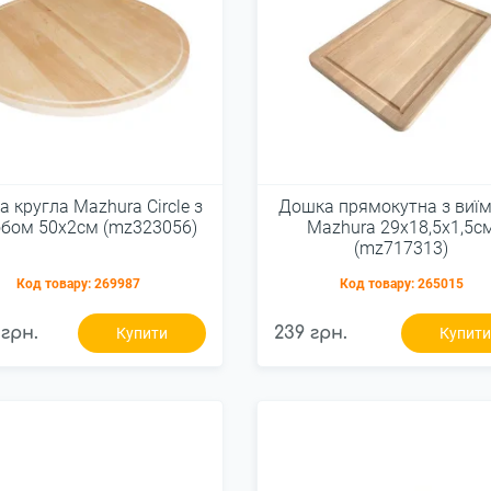
 кругла Mazhura Сircle з
Дошка прямокутна з виї
бом 50х2см (mz323056)
Mazhura 29х18,5х1,5с
(mz717313)
Код товару:
269987
Код товару:
265015
 грн.
239 грн.
Купити
Купит