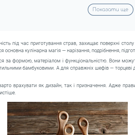
Показати ще
сть під час приготування страв, захищає поверхні столу 
я основна кулінарна магія ― нарізання, подрібнення, підго
ься за формою, матеріалом і функціональністю. Вони можу
ильними бамбуковими. А для справжніх шефів ― торцеві д
варто врахувати як дизайн, так і призначення. Адже пр
истіше.