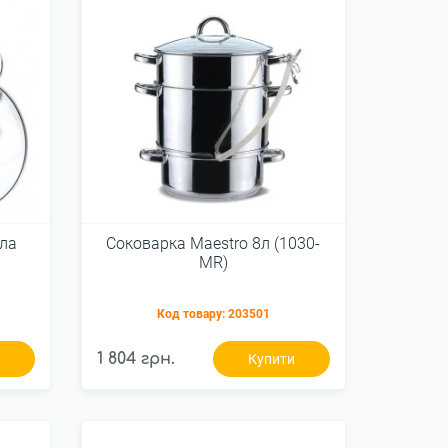
гла
Соковарка Maestro 8л (1030-
MR)
Код товару:
203501
1 804 грн.
и
Купити