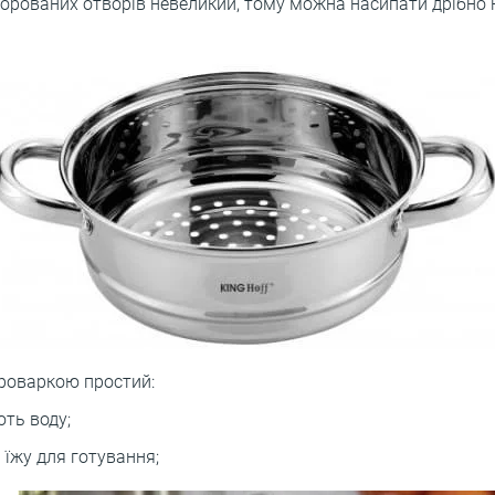
рованих отворів невеликий, тому можна насипати дрібно н
роваркою простий:
ть воду;
їжу для готування;