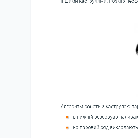
іншими каструлями. Розмір перфо
Алгоритм роботи з каструлею па
в нижній резервуар наливаю
на паровий ряд викладають 