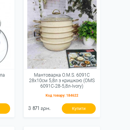
гла
Мантоварка O.M.S. 6091C
28х10см 5,8л з кришкою (OMS
6091C-28-5,8л-Ivory)
Код товару:
184622
3 871 грн.
и
Купити