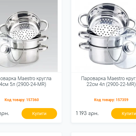
оварка Maestro кругла
Пароварка Maestro кру
4см 5л (2900-24-MR)
22см 4л (2900-22-MR)
Код товару:
157360
Код товару:
157359
грн.
1 193 грн.
Купити
Купит