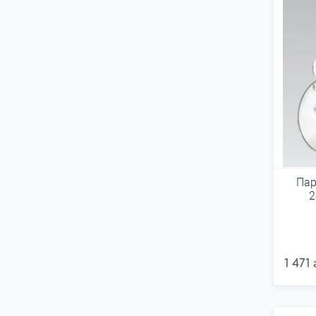
Пар
2
1 471 