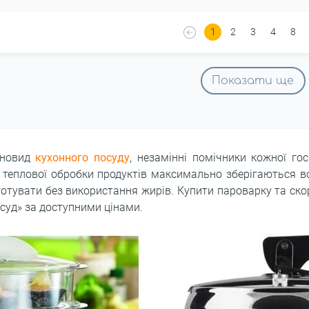
1
2
3
4
8
Показати ще
зновид
кухонного посуду
, незамінні помічники кожної гос
сі теплової обробки продуктів максимально зберігаються вс
готувати без використання жирів. Купити пароварку та ско
осуд» за доступними цінами.