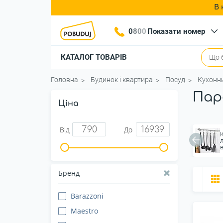
В 
0
8
0
0
Показати номер
КАТАЛОГ ТОВАРІВ
Головна
Будинок і квартира
Посуд
Кухонн
Пар
Ціна
Від
До
Бренд
Barazzoni
Maestro