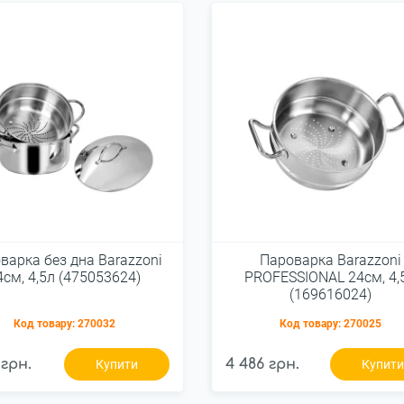
варка без дна Barazzoni
Пароварка Barazzoni
4см, 4,5л (475053624)
PROFESSIONAL 24см, 4,
(169616024)
Код товару:
270032
Код товару:
270025
 грн.
4 486 грн.
Купити
Купит