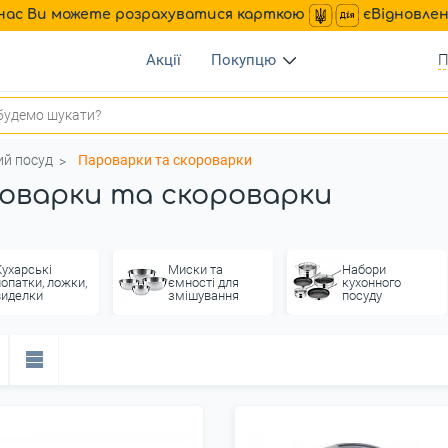
нас Ви можете розрахуватися карткою
єВідновле
Акції
Покупцю
П
ий посуд
Пароварки та скороварки
оварки та скороварки
Кухарські
Миски та
Набори
лопатки, ложки,
ємності для
кухонного
виделки
змішування
посуду