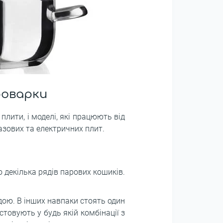
роварки
лити, і моделі, які працюють від
азових та електричних плит.
 декілька рядів парових кошиків.
дою. В інших навпаки стоять один
товують у будь якій комбінації з