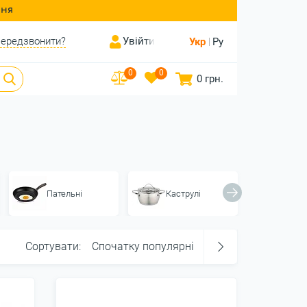
ння
ередзвонити?
Увійти
Укр
Ру
0
0
0 грн.
Пательні
Каструлі
Ножі 
Сортувати:
Спочатку популярні