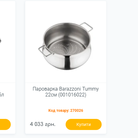
Пароварка Barazzoni Tummy
5л
22см (001016022)
Код товару:
270026
4 033 грн.
и
Купити