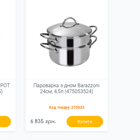
 POT
Пароварка з дном Barazzoni
5)
24см, 4,5л (475053524)
Код товару:
270033
6 835 грн.
и
Купити