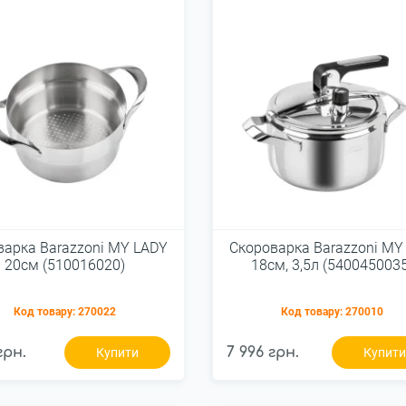
варка Barazzoni MY LADY
Скороварка Barazzoni MY
20см (510016020)
18см, 3,5л (540045003
Код товару:
270022
Код товару:
270010
грн.
7 996 грн.
Купити
Купит