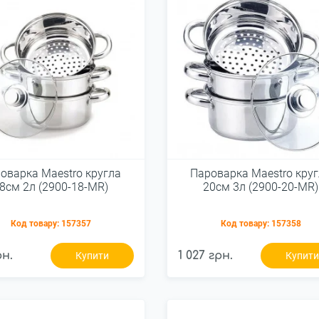
оварка Maestro кругла
Пароварка Maestro кру
8см 2л (2900-18-MR)
20см 3л (2900-20-MR)
Код товару:
157357
Код товару:
157358
рн.
1 027 грн.
Купити
Купит