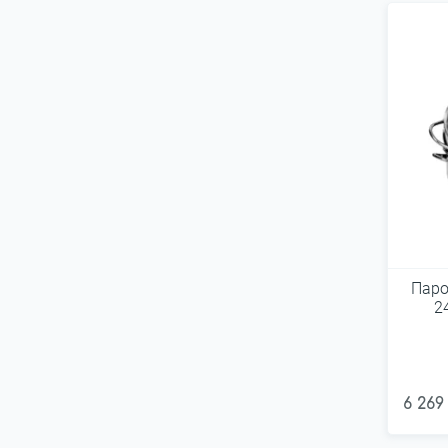
Паро
2
6 269