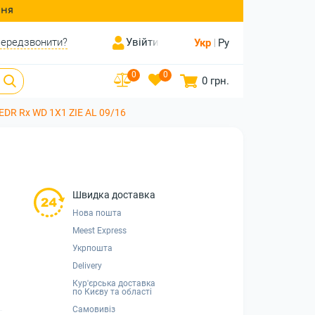
ння
ередзвонити?
Увійти
Укр
Ру
0
0
0 грн.
EDR Rх WD 1X1 ZIE AL 09/16
Швидка доставка
Нова пошта
Meest Express
Укрпошта
Delivery
Кур'єрська доставка
по Києву та області
Самовивіз