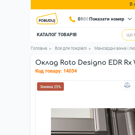
В 
0
8
0
0
Показати номер
КАТАЛОГ ТОВАРІВ
Головна
Все для покрівлі
Мансардні вікна і л
Оклад Roto Designo EDR Rх W
Код товару:
14034
Знижка 25%