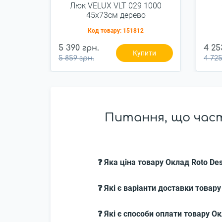
Люк VELUX VLT 029 1000
45x73см дерево
Код товару:
151812
5 390 грн.
4 25
Купити
5 859 грн.
4 725
Питання, що част
❓ Яка ціна товару Оклад Roto De
❓ Які є варіанти доставки товар
❓ Які є способи оплати товару О