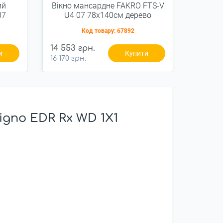
ий
Вікно мансардне FAKRO FTS-V
Вікно
07
U4 07 78x140см дерево
U2 
Код товару:
67892
14 553 грн.
9 261 г
и
Купити
16 170 грн.
10 290 
gno EDR Rх WD 1X1