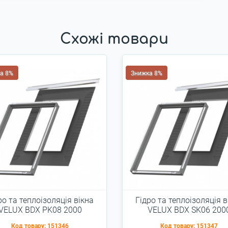
Схожі товари
а 8%
Знижка 8%
ро та теплоізоляція вікна
Гідро та теплоізоляція в
VELUX BDX PK08 2000
VELUX BDX SK06 200
94x140см
114x118см
Код товару:
151346
Код товару:
151347