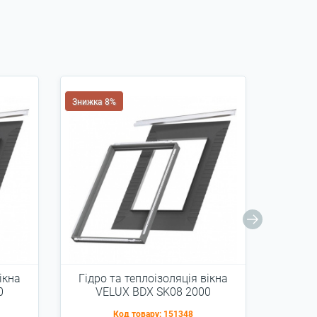
Знижка 8%
Знижка 
ікна
Гідро та теплоізоляція вікна
Оклад
0
VELUX BDX SK08 2000
114x140см
Код товару:
151348