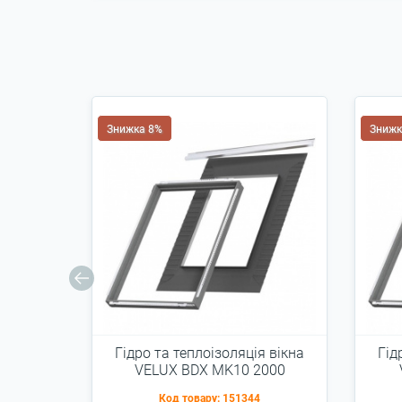
Знижка 8%
Знижк
Гідро та теплоізоляція вікна
Гід
VELUX BDX MK10 2000
78x160см
Код товару:
151344