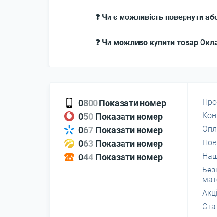
❓ Чи є можливість повернути або
❓ Чи можливо купити товар Оклад
Про
0
8
0
0
Показати номер
Кон
0
5
0
Показати номер
Опл
0
6
7
Показати номер
Пов
0
6
3
Показати номер
Наш
0
4
4
Показати номер
Без
мат
Акці
Ста