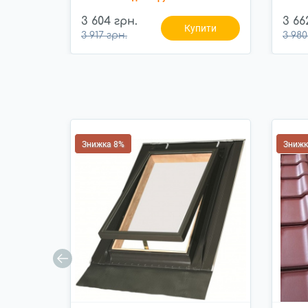
3 604 грн.
3 66
Купити
3 917 грн.
3 980
Знижка 8%
Знижк