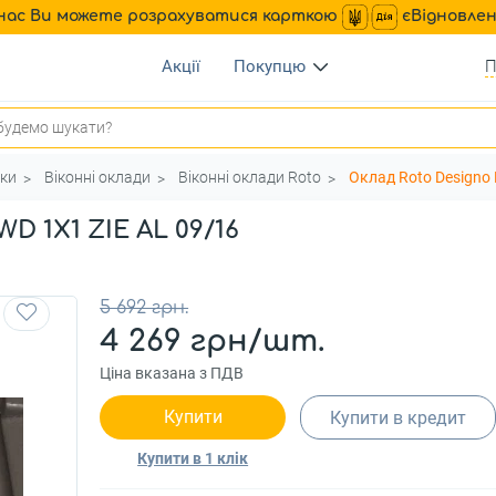
нас Ви можете розрахуватися карткою
єВідновле
Акції
Покупцю
П
юки
Віконні оклади
Віконні оклади Roto
Оклад Roto Designo 
D 1X1 ZIE AL 09/16
5 692 грн.
4 269 грн/шт.
Ціна вказана з ПДВ
Купити
Купити в кредит
Купити в 1 клік