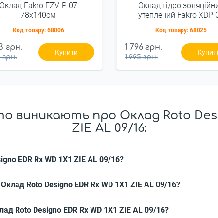
Оклад Fakro EZV-P 07
Оклад гідроізоляційн
78x140см
утеплений Fakro XDP 
78x140см зовнішній
Код товару:
68006
Код товару:
68025
3 грн.
1 796 грн.
Купити
Купит
 грн.
1 995 грн.
о виникають про Оклад Roto Desi
ZIE AL 09/16:
signo EDR Rх WD 1X1 ZIE AL 09/16?
у Оклад Roto Designo EDR Rх WD 1X1 ZIE AL 09/16?
клад Roto Designo EDR Rх WD 1X1 ZIE AL 09/16?