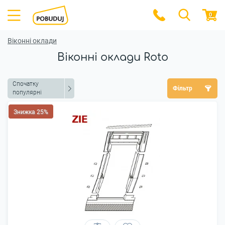
0
Віконні оклади
Віконні оклади Roto
Спочатку
Фільтр
популярні
Знижка 25%