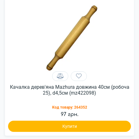
Качалка дерев'яна Mazhura довжина 40см (робоча
25), d4,5см (mz422098)
Код товару:
264352
97 грн.
Купити