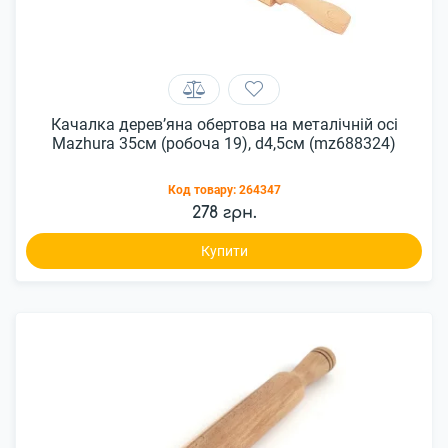
Качалка дерев’яна обертова на металічній осі
Mazhura 35см (робоча 19), d4,5см (mz688324)
Код товару:
264347
278 грн.
Купити