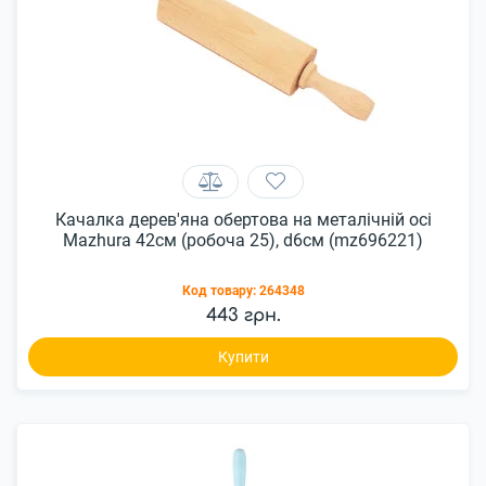
Качалка дерев'яна обертова на металічній осі
Mazhura 42см (робоча 25), d6см (mz696221)
Код товару:
264348
443 грн.
Купити