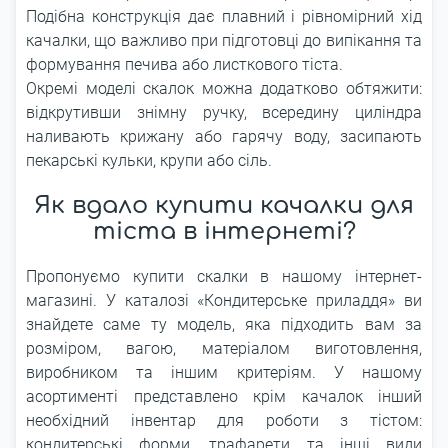
Подібна конструкція дає плавний і рівномірний хід
качалки, що важливо при підготовці до випікання та
формування печива або листкового тіста.
Окремі моделі скалок можна додатково обтяжити:
відкрутивши знімну ручку, всередину циліндра
наливають крижану або гарячу воду, засипають
пекарські кульки, крупи або сіль.
Як вдало купити качалки для
тіста в інтернеті?
Пропонуємо купити скалки в нашому інтернет-
магазині. У каталозі «Кондитерське приладдя» ви
знайдете саме ту модель, яка підходить вам за
розміром, вагою, матеріалом виготовлення,
виробником та іншим критеріям. У нашому
асортименті представлено крім качалок інший
необхідний інвентар для роботи з тістом:
кондитерські форми, трафарети та інші види