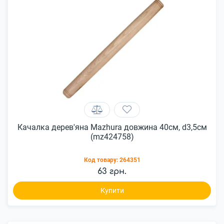
Качалка дерев'яна Mazhura довжина 40см, d3,5см
(mz424758)
Код товару:
264351
63 грн.
Купити