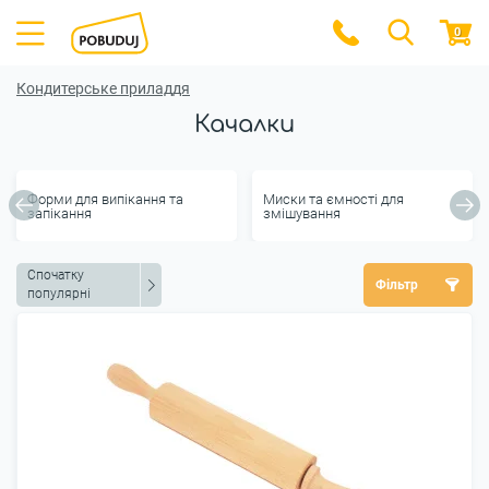
0
Кондитерське приладдя
Качалки
Форми для випікання та
Миски та ємності для
запікання
змішування
Спочатку
Фільтр
популярні