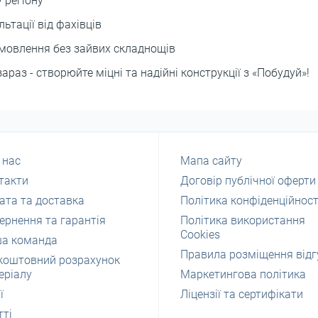
 регіону
ьтації від фахівців
амовлення без зайвих складнощів
аз - створюйте міцні та надійні конструкції з «Побудуй»!
 нас
Мапа сайту
такти
Договір публічної оферти
ата та доставка
Політика конфіденційност
ернення та гарантія
Політика використання
Cookies
а команда
Правила розміщення відг
коштовний розрахунок
еріалу
Маркетингова політика
ї
Ліцензії та сертифікати
тті