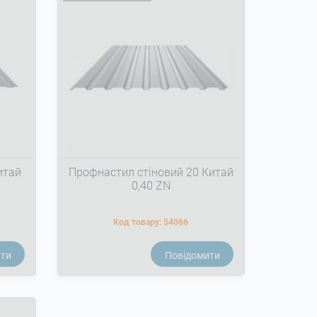
итай
Профнастил стіновий 20 Китай
0,40 ZN
Код товару:
54066
ити
Повідомити