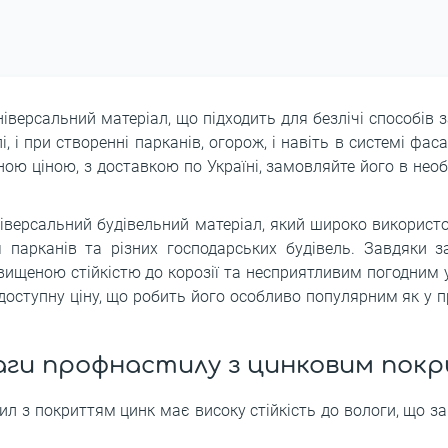
іверсальний матеріал, що підходить для безлічі способів 
і, і при створенні парканів, огорож, і навіть в системі фа
ю ціною, з доставкою по Україні, замовляйте його в необх
іверсальний будівельний матеріал, який широко використо
 парканів та різних господарських будівель. Завдяки 
двищеною стійкістю до корозії та несприятливим погодним
та доступну ціну, що робить його особливо популярним як у 
аги профнастилу з цинковим пок
тил з покриттям цинк має високу стійкість до вологи, що за