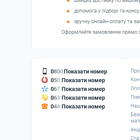
швидку доставку по вашому
допомога у підборі та консул
зручну онлайн-оплату та з
Оформляйте замовлення прямо зар
Про
0
8
0
0
Показати номер
Кон
0
5
0
Показати номер
Опл
0
6
7
Показати номер
Пов
0
6
3
Показати номер
Наш
0
4
4
Показати номер
Без
мат
Акці
Ста