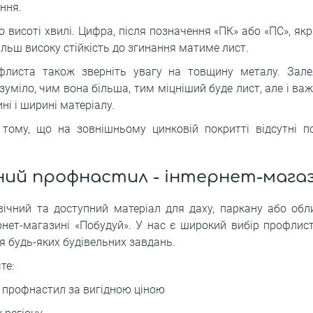
ння.
по висоті хвилі. Цифра, після позначення «ПК» або «ПС», якр
ільш високу стійкість до згинання матиме лист.
флиста також зверніть увагу на товщину металу. Зал
зуміло, чим вона більша, тим міцніший буде лист, але і ва
ні і ширині матеріалу.
 тому, що на зовнішньому цинковій покритті відсутні п
ий профнастил - інтернет-магаз
вічний та доступний матеріал для даху, паркану або об
нет-магазині «Побудуй». У нас є широкий вибір профлис
я будь-яких будівельних завдань.
те:
 профнастил за вигідною ціною