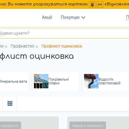
нас Ви можете розрахуватися карткою
єВідновле
Акції
Покупцю
П
ли
Профнастил
Профлист оцинковка
флист оцинковка
Покрівельні
Водостік
Мінеральна вата
плівки
пластиковий
в наявності
Немає в наявності