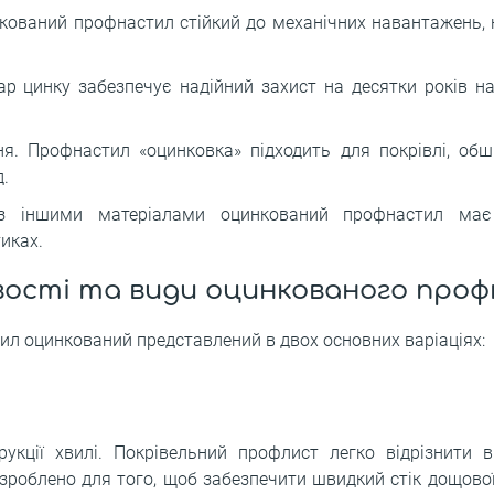
инкований профнастил стійкий до механічних навантажень, 
р цинку забезпечує надійний захист на десятки років нав
ня. Профнастил «оцинковка» підходить для покрівлі, обши
д.
о з іншими матеріалами оцинкований профнастил має
иках.
ості та види оцинкованого про
ил оцинкований представлений в двох основних варіаціях:
рукції хвилі. Покрівельний профлист легко відрізнити 
зроблено для того, щоб забезпечити швидкий стік дощової в