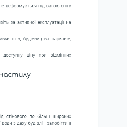
не деформується під вагою снігу
іть за активної експлуатації на
вки стін, будівництва парканів,
 доступну ціну при відмінних
фнастилу
від стінового по більш широких
оди з даху будівлі і запобігти її