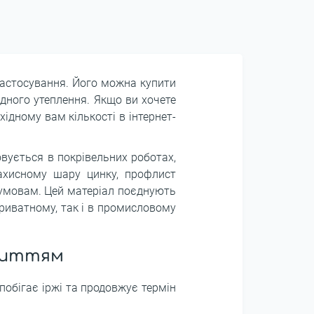
застосування. Його можна купити
садного утеплення. Якщо ви хочете
ідному вам кількості в інтернет-
вується в покрівельних роботах,
захисному шару цинку, профлист
 умовам. Цей матеріал поєднують
приватному, так і в промисловому
риттям
побігає іржі та продовжує термін