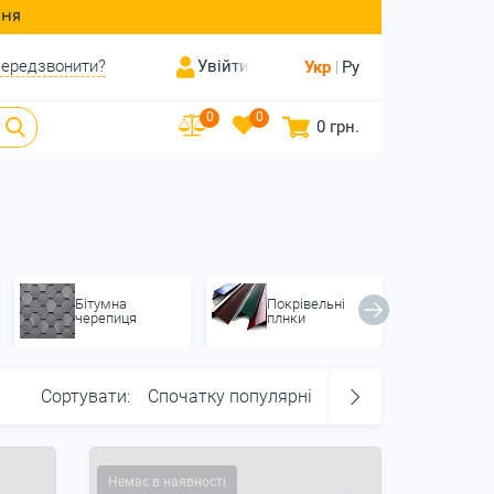
ння
ередзвонити?
Увійти
Укр
Ру
0
0
0 грн.
Бітумна
Покрівельні
Мета
черепиця
плнки
Сортувати:
Спочатку популярні
Немає в наявності