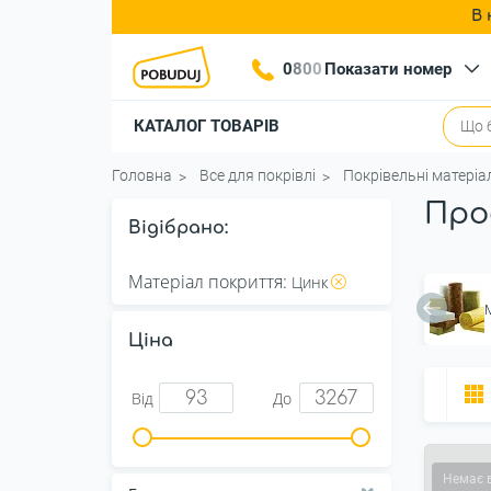
В 
0
8
0
0
Показати номер
КАТАЛОГ ТОВАРІВ
Головна
Все для покрівлі
Покрівельні матеріа
Про
Відібрано:
Матеріал покриття:
Цинк
Ціна
Від
До
Немає 