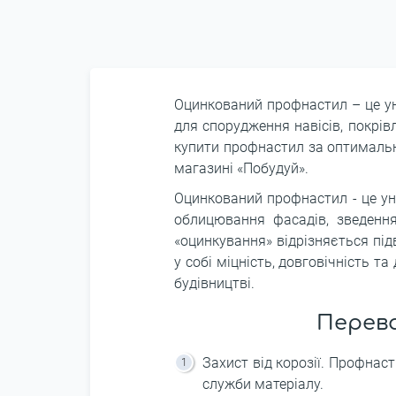
Оцинкований профнастил – це ун
для спорудження навісів, покрівл
купити профнастил за оптимально
магазині «Побудуй».
Оцинкований профнастил - це ун
облицювання фасадів, зведення
«оцинкування» відрізняється пі
у собі міцність, довговічність 
будівництві.
Перев
Захист від корозії. Профнас
служби матеріалу.