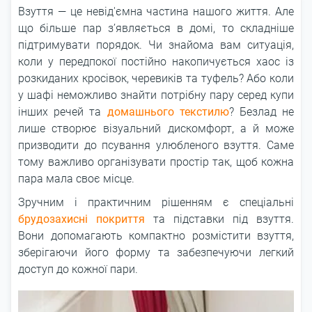
Взуття ― це невід'ємна частина нашого життя. Але
що більше пар з’являється в домі, то складніше
підтримувати порядок. Чи знайома вам ситуація,
коли у передпокої постійно накопичується хаос із
розкиданих кросівок, черевиків та туфель? Або коли
у шафі неможливо знайти потрібну пару серед купи
інших речей та
домашнього текстилю
? Безлад не
лише створює візуальний дискомфорт, а й може
призводити до псування улюбленого взуття. Саме
тому важливо організувати простір так, щоб кожна
пара мала своє місце.
Зручним і практичним рішенням є спеціальні
брудозахисні покриття
та підставки під взуття.
Вони допомагають компактно розмістити взуття,
зберігаючи його форму та забезпечуючи легкий
доступ до кожної пари.