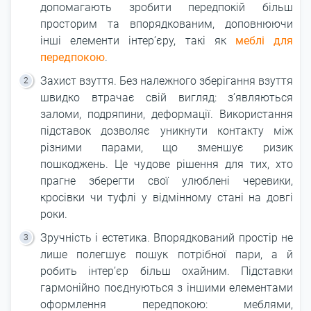
допомагають зробити передпокій більш
просторим та впорядкованим, доповнюючи
інші елементи інтер’єру, такі як
меблі для
передпокою
.
Захист взуття. Без належного зберігання взуття
швидко втрачає свій вигляд: з’являються
заломи, подряпини, деформації. Використання
підставок дозволяє уникнути контакту між
різними парами, що зменшує ризик
пошкоджень. Це чудове рішення для тих, хто
прагне зберегти свої улюблені черевики,
кросівки чи туфлі у відмінному стані на довгі
роки.
Зручність і естетика. Впорядкований простір не
лише полегшує пошук потрібної пари, а й
робить інтер’єр більш охайним. Підставки
гармонійно поєднуються з іншими елементами
оформлення передпокою: меблями,