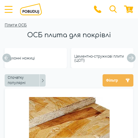
0
Плити ОСБ
ОСБ плита для покрівлі
Цементно-стружкові плити
Кухонні ножиці
(ЦСП)
Спочатку
Фільтр
популярні