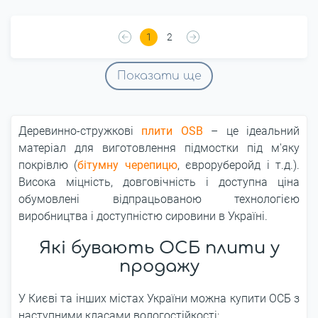
1
2
Показати ще
Деревинно-стружкові
плити OSB
– це ідеальний
матеріал для виготовлення підмостки під м'яку
покрівлю (
бітумну черепицю
, євроруберойд і т.д.).
Висока міцність, довговічність і доступна ціна
обумовлені відпрацьованою технологією
виробництва і доступністю сировини в Україні.
Які бувають ОСБ плити у
продажу
У Києві та інших містах України можна купити ОСБ з
наступними класами вологостійкості: