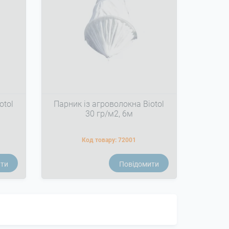
otol
Парник із агроволокна Biotol
30 гр/м2, 6м
Код товару:
72001
ити
Повідомити