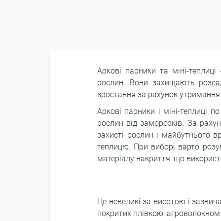
Аркові парники та міні-теплиці
рослин. Вони захищають розсад
зростання за рахунок утримання 
Аркові парники і міні-теплиці 
рослин від заморозків. За раху
захисті рослин і майбутнього в
теплицю. При виборі варто розум
матеріалу накриття, що використ
Це невеликі за висотою і зазвич
покритих плівкою, агроволокном