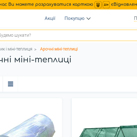
нас Ви можете розрахуватися карткою
єВідновле
Акції
Покупцю
П
ик і міні-теплиця
Арочні міні-теплиці
чні міні-теплиці