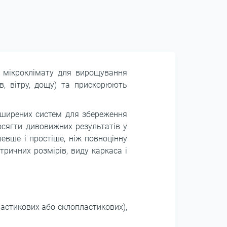
го мікроклімату для вирощування
в, вітру, дощу) та прискорюють
поширених систем для збереження
осягти дивовижних результатів у
евше і простіше, ніж повноцінну
тричних розмірів, виду каркаса і
ластикових або склопластикових),