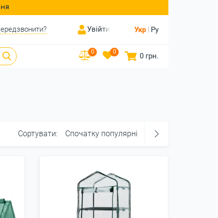
ння
ередзвонити?
Увійти
Укр
Ру
0
0
0 грн.
Сортувати:
Спочатку популярні