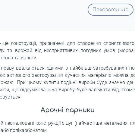
Показати ще
 - це конструкції, призначені для створення сприятливо
у та врожай від несприятливих погодних умов (морозі
тепла та вологи.
по праву вважаються одними з найбільш затребуваних і 
нок активного застосування сучасних матеріалів можна д
рожаю. При цьому купити подібні вироби буде значно деш
іти, що підсумкова ціна виробу буде залежати від: геоме
овується.
Арочні парники
ай неопалювані конструкції з дуг (найчастіше металевих, п
 або полікарбонатом.