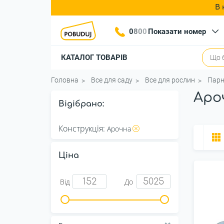
В 
0
8
0
0
Показати номер
КАТАЛОГ ТОВАРІВ
Головна
Все для саду
Все для рослин
Парн
Аро
Відібрано:
Конструкція:
Арочна
Ціна
Від
До