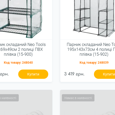
ик складаний Neo Tools
Парник складаний Neo T
х69х49см 2 полиці ПВХ
195х143х73см 4 полиці 
плівка (15-900)
плівка (15-902)
Код товару:
248040
Код товару:
248039
 грн.
3 419 грн.
Купити
Купит
в наявності
Немає в наявності