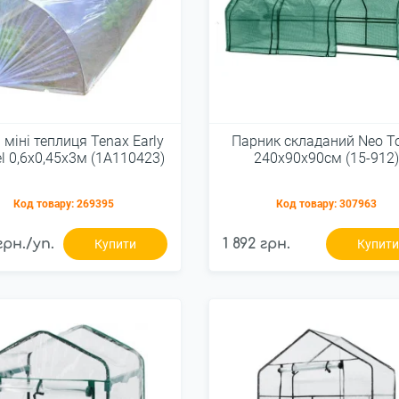
 міні теплиця Tenax Early
Парник складаний Neo T
l 0,6x0,45x3м (1A110423)
240x90x90см (15-912)
Код товару:
269395
Код товару:
307963
 грн./уп.
1 892 грн.
Купити
Купит