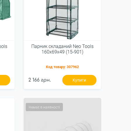
ools
Парник складаний Neo Tools
160х69х49 (15-901)
Код товару:
307962
2 166 грн.
и
Купити
Немає в наявності