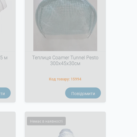
5 м
Теплиця Coamer Tunnel Pesto
300x45x30см
Код товару:
15994
ити
Повідомити
Немає в наявності