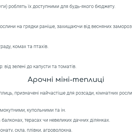
дуги) роблять їх доступними для будь-якого бюджету.
слини на грядки раніше, захищаючи від весняних заморозк
граду, комах та птахів.
: від зелені до капусти та томатів.
Арочні міні-теплиці
еплиць, призначені найчастіше для розсади, кімнатних росл
мокутними, купольними та ін.
балконах, терасах чи невеликих дачних ділянках.
нату, скла, плівки, агроволокна.