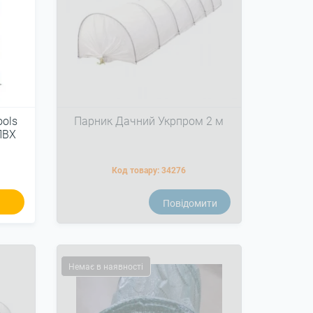
ools
Парник Дачний Укрпром 2 м
ПВХ
Код товару:
34276
и
Повідомити
Немає в наявності