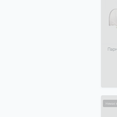
Парн
Немає 