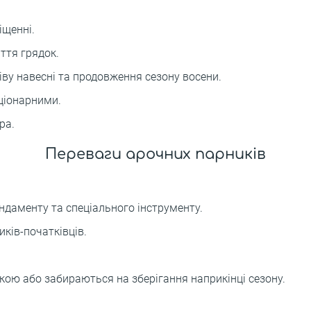
іщенні.
ття грядок.
іву навесні та продовження сезону восени.
ціонарними.
ра.
Переваги арочних парників
даменту та спеціального інструменту.
иків-початківців.
ою або забираються на зберігання наприкінці сезону.