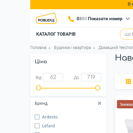
В 
0
8
0
0
Показати номер
КАТАЛОГ ТОВАРІВ
Головна
Будинок і квартира
Домашній тексти
Нав
Ціна
Від
До
Бренд
Знижка
Ardesto
Lefard