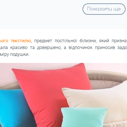
Показати ще
ого текстилю
, предмет постільної білизни, який призн
ала красиво та довершено, а відпочинок приносив задо
зміру подушки.