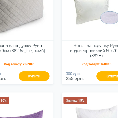
охол на подушку Руно
Чохол на подушку Рун
70см (382.55_Ice_ромб)
водонепроникний 50х7
(382Н)
Код товару:
296987
Код товару:
168813
н.
300 грн.
Купити
Купит
рн.
255 грн.
 10%
Знижка 15%