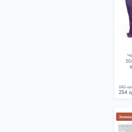
Ч
50
282 гр
254 г
Знижка