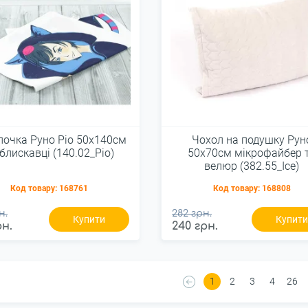
лочка Руно Ріо 50x140см
Чохол на подушку Рун
блискавці (140.02_Pio)
50х70см мікрофайбер 
велюр (382.55_Ice)
Код товару:
168761
Код товару:
168808
н.
282 грн.
Купити
Купит
рн.
240 грн.
1
2
3
4
26