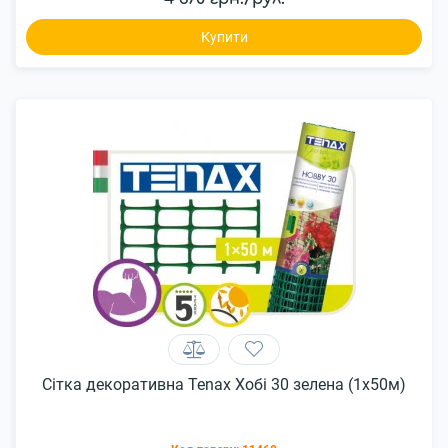
Купити
Сітка декоративна Tenax Хобі 30 зелена (1х50м)