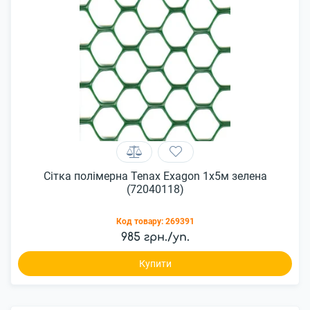
Сітка полімерна Tenax Exagon 1х5м зелена
(72040118)
Код товару:
269391
985 грн./уп.
Купити