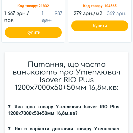
1000х600х100 мм 31
1000х610х50мм 43кг/
Код товару:
21832
Код товару:
104565
кг/м3
м3 (127430)
1 667 грн./
1 987
279 грн./м2
369 грн.
пак.
грн.
Купити
Купити
Питання, що часто
виникають про Утеплювач
Isover RIO Plus
1200x7000x50+50мм 16,8м.кв:
❓ Яка ціна товару Утеплювач Isover RIO Plus
1200x7000x50+50мм 16,8м.кв?
❓ Які є варіанти доставки товару Утеплювач