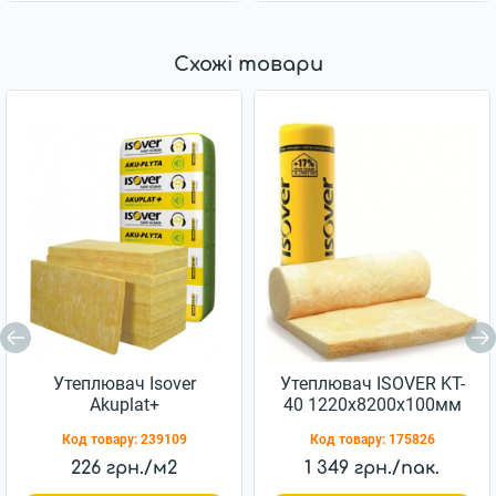
Схожі товари
Утеплювач Isover
Утеплювач ISOVER KT-
Akuplat+
40 1220x8200х100мм
1200x600x100мм
10,32кв.м
Код товару:
239109
Код товару:
175826
7,2м.кв
226 грн./м2
1 349 грн./пак.