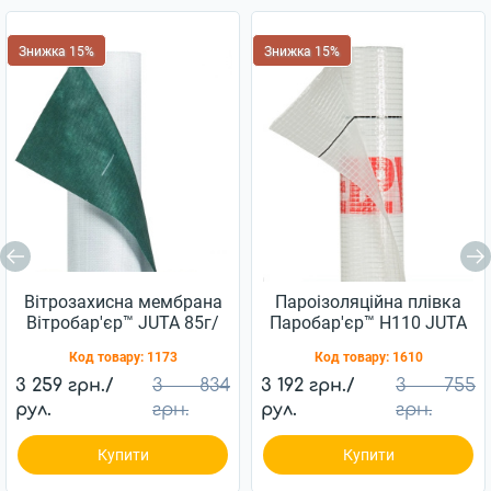
Знижка 15%
Знижка 15%
Вітрозахисна мембрана
Пароізоляційна плівка
Вітробар'єр™ JUTA 85г/
Паробар'єр™ H110 JUTA
м2 (75м2)
110г/м2 (75м2)
Код товару:
1173
Код товару:
1610
3 259 грн./
3 834
3 192 грн./
3 755
рул.
грн.
рул.
грн.
Купити
Купити