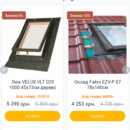
Знижка 8%
Знижка 10%
Люк VELUX VLT 029
Оклад Fakro EZV-P 07
1000 45x73см дерево
78x140см
Код товару:
151812
Код товару:
68006
5 390 грн.
5 859 грн.
4 253 грн.
4 725 грн.
Купити
Купити