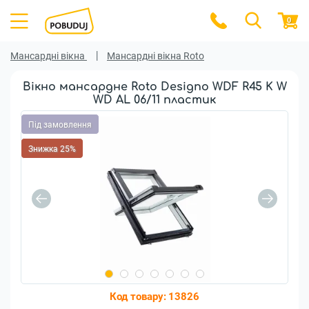
0
Мансардні вікна
Мансардні вікна Roto
Вікно мансардне Roto Designo WDF R45 K W
WD AL 06/11 пластик
Під замовлення
Знижка 25%
Код товару:
13826