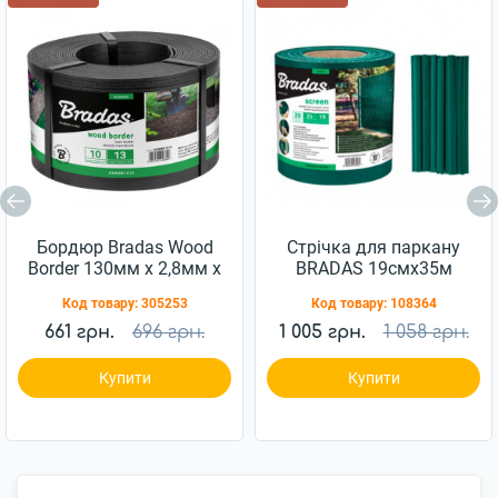
Бордюр Bradas Wood
Стрічка для паркану
Border 130мм х 2,8мм х
BRADAS 19смx35м
10м чорний
450г/м2
Код товару:
305253
Код товару:
108364
(OBWBK1013)
(TOB4501935GRL)
661 грн.
696 грн.
1 005 грн.
1 058 грн.
Купити
Купити