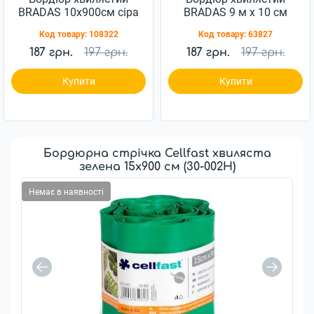
BRADAS 10х900см сіра
BRADAS 9 м x 10 см
(OBFGY 0910)
зелений OBFG 0910
Код товару:
108322
Код товару:
63827
187 грн.
197 грн.
187 грн.
197 грн.
Купити
Купити
Бордюрна стрічка Cellfast хвиляста
зелена 15x900 см (30-002H)
Немає в наявності