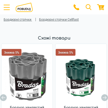
0
Бордюрні стрічки
Бордюрні стрічки Cellfast
Схожі товари
Знижка 5%
Знижка 5%
Бордюр хвилястий
Бордюр хвилястий