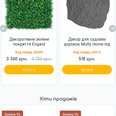
Декоративне зелене
Декор для садових
покриття Engard
доріжок Multy Home під
Фітостіна 100x100 см
камінь 42х53см сірий
Код товару:
40309
Код товару:
55016
GCK-09
(EU5000076)
3 360 грн.
3 733 грн.
518 грн.
Купити
Купити
Хіти продажів
Знижка 5%
Знижка 5%