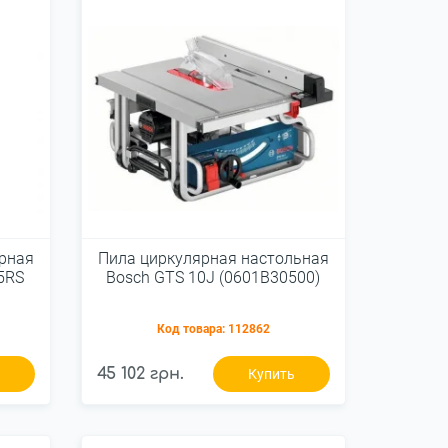
рная
Пила циркулярная настольная
5RS
Bosch GTS 10J (0601B30500)
Код товара:
112862
45 102 грн.
ь
Купить