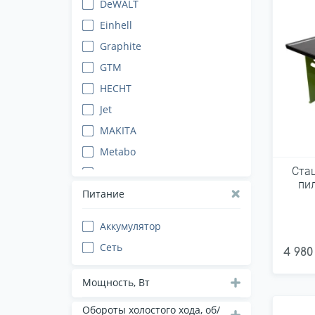
DeWALT
Einhell
Graphite
GTM
HECHT
Jet
MAKITA
Metabo
Ста
MPT
пил
Procraft
Питание
Stanley
Аккумулятор
Verto
Сеть
4 980
YATO
Мощность, Вт
Обороты холостого хода, об/