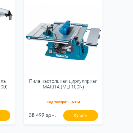
ила
Пила настольная циркулярная
000)
MAKITA (MLT100N)
Код товара:
116314
38 499 грн.
ь
Купить