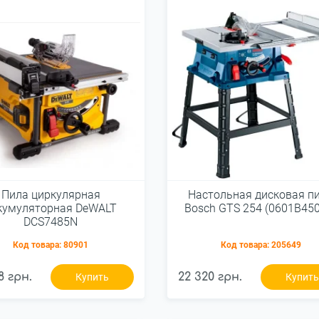
Пила циркулярная
Настольная дисковая п
кумуляторная DeWALT
Bosch GTS 254 (0601B45
DCS7485N
Код товара:
80901
Код товара:
205649
8 грн.
22 320 грн.
Купить
Купит