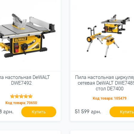
ла настольная DeWALT
Пила настольная циркуля
DWE7492
сетевая DeWALT DWE748
стол DE7400
Код товара:
105479
Код товара:
70650
8 грн.
51 599 грн.
Купить
Купит