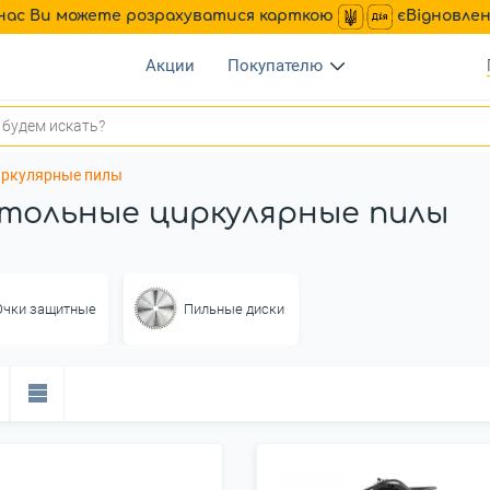
нас Ви можете розрахуватися карткою
єВідновле
Акции
Покупателю
иркулярные пилы
тольные циркулярные пилы
Очки защитные
Пильные диски