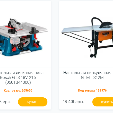
тольная дисковая пила
Настольная циркулярная 
Bosch GTS 18V-216
GTM TS12M
(0601B44000)
Код товара:
205650
Код товара:
139976
8 грн.
18 401 грн.
Купить
Купит