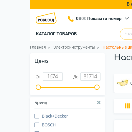
В 
0
8
0
0
Показати номер
КАТАЛОГ ТОВАРОВ
Главная
Электроинструменты
Настольные ц
Нас
Цена
От
До
Бренд
Black+Decker
BOSCH