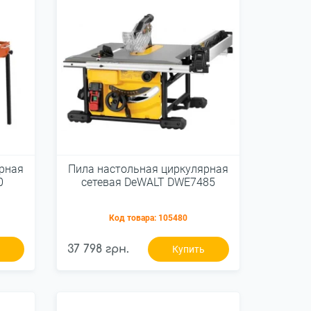
рная
Пила настольная циркулярная
0
сетевая DeWALT DWE7485
Код товара:
105480
37 798 грн.
ь
Купить