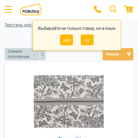
0
Текстиль для кухни
Выбирайте не только товар, но и язык
Салфетки
укр
ру
Сначала
Фильтр
популярные