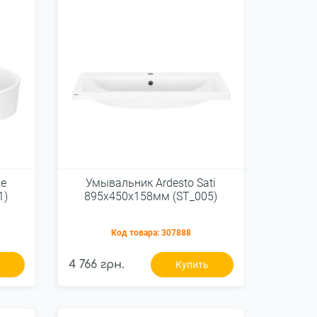
le
Умывальник Ardesto Sati
1)
895x450x158мм (ST_005)
Код товара:
307888
4 766 грн.
ь
Купить