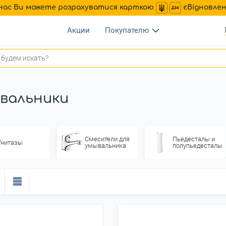
нас Ви можете розрахуватися карткою
єВідновле
Акции
Покупателю
вальники
Смесители для
Пьедесталы и
Унитазы
умывальника
полупьедесталы