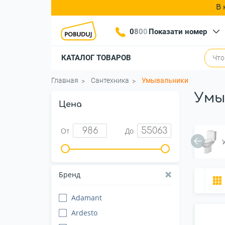
В 
0
8
0
0
Показати номер
КАТАЛОГ ТОВАРОВ
Главная
Сантехника
Умывальники
Умы
Цена
От
До
Бренд
Adamant
Ardesto