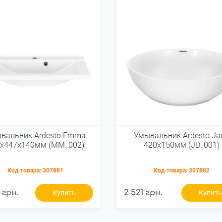
вальник Ardesto Emma
Умывальник Ardesto Ja
х447х140мм (MM_002)
420х150мм (JD_001)
Код товара:
307881
Код товара:
307882
 грн.
2 521 грн.
Купить
Купит