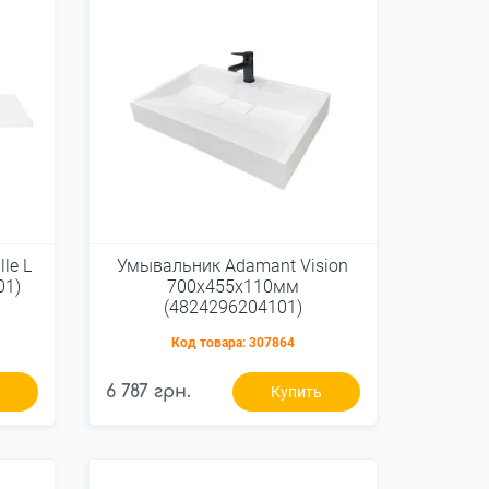
le L
Умывальник Adamant Vision
01)
700х455х110мм
(4824296204101)
Код товара:
307864
6 787 грн.
ь
Купить