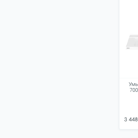
Умы
700
3 448