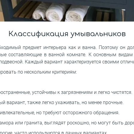
Классификация умывальников
бходимый предмет интерьера как и ванна. Поэтому он д
ные составляющие в ванной комнате. К основным видам 
и подвесной. Каждый вариант характеризуется своими отли
овать по нескольким критериям:
остраненные, устойчивы к загрязнениям и легко чистятся.
й вариант, также легко ухаживать, но менее прочные.
ривлекательные, но требуют осторожного обращения.
амора или гранита, выглядят роскошно, но могут быть доро
рогие, часто используются в дачных вариантах.