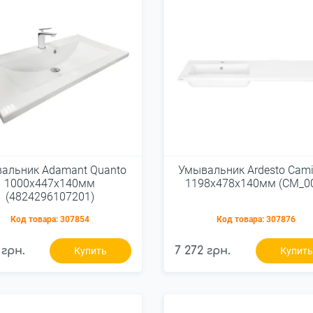
альник Adamant Quanto
Умывальник Ardesto Camil
1000х447х140мм
1198x478x140мм (CM_0
(4824296107201)
Код товара:
307854
Код товара:
307876
 грн.
7 272 грн.
Купить
Купит