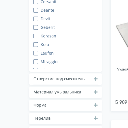
Cersanit
Deante
Devit
Geberit
Kerasan
Kolo
Laufen
Miraggio
Умыв
Mito
PAA
Отверстие под смеситель
Primera
Материал умывальника
Qtap
5 909
RAK Ceramics
Форма
RAK Ceramics Sanitaryware
Перелив
SDR