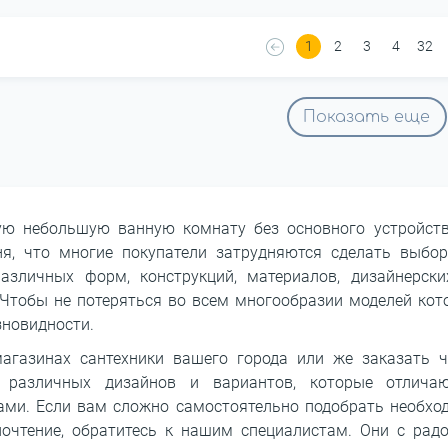
1
2
3
4
32
Показать еще
ю небольшую ванную комнату без основного устройст
ня, что многие покупатели затрудняются сделать выбо
азличных форм, конструкций, материалов, дизайнерск
Чтобы не потеряться во всем многообразии моделей кот
зновидности.
газинах сантехники вашего города или же заказать ч
 различных дизайнов и вариантов, которые отлича
ами. Если вам сложно самостоятельно подобрать необх
почтение, обратитесь к нашим специалистам. Они с рад