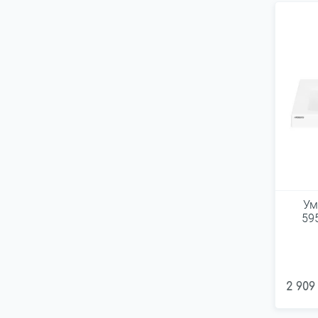
Ум
59
2 909