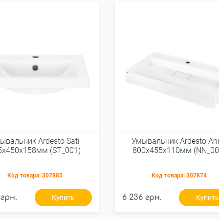
ывальник Ardesto Sati
Умывальник Ardesto An
5x450x158мм (ST_001)
800х455х110мм (NN_00
Код товара:
307885
Код товара:
307874
 грн.
6 236 грн.
Купить
Купит