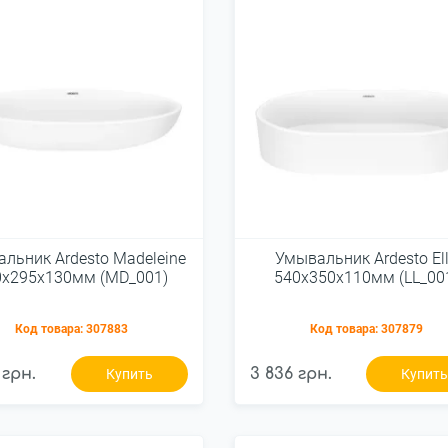
льник Ardesto Madeleine
Умывальник Ardesto El
0х295х130мм (MD_001)
540x350x110мм (LL_00
Код товара:
307883
Код товара:
307879
 грн.
3 836 грн.
Купить
Купит