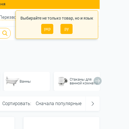
ння
Перезвонить?
Войти
Укр
Ру
Выбирайте не только товар, но и язык
укр
ру
0
0
0 грн.
Стаканы для
Ванны
Сифо
ванной комнаты
Сортировать:
Сначала популярные