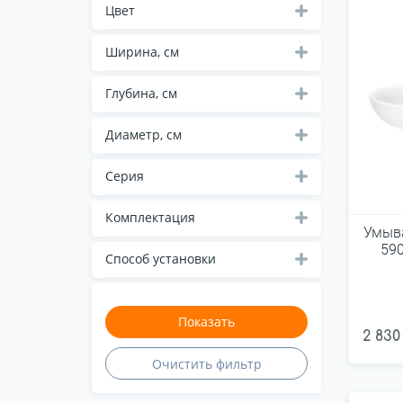
Villeroy&Boch
Цвет
Ширина, см
Глубина, см
Диаметр, см
Серия
Комплектация
Умыва
59
Способ установки
2 830