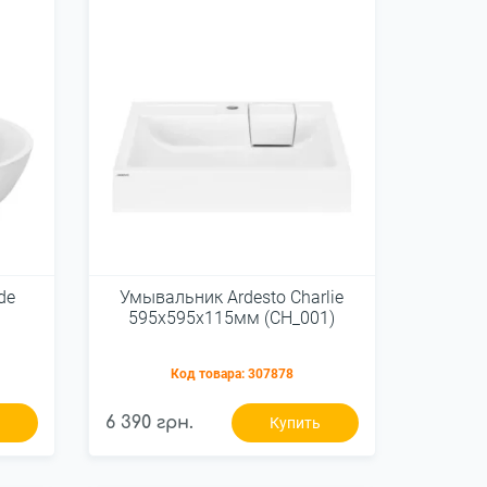
de
Умывальник Ardesto Charlie
595х595х115мм (CH_001)
Код товара:
307878
6 390 грн.
ь
Купить