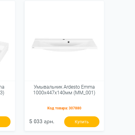
na
Умывальник Ardesto Emma
3)
1000х447х140мм (MM_001)
Код товара:
307880
5 033 грн.
ь
Купить