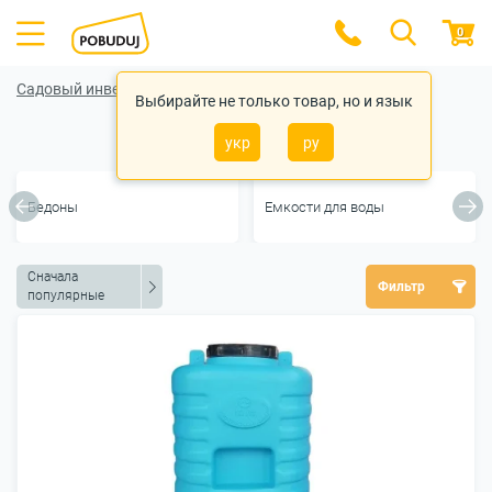
0
Садовый инвентарь
Выбирайте не только товар, но и язык
Рукомойники
укр
ру
Бедоны
Емкости для воды
Сначала
Фильтр
популярные