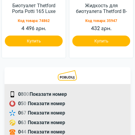
Биотуалет Thetford
Жидкость для
Porta Potti 165 Luxe
биотуалета Thetford B-
бежевый
Fresh Blue 2 л
Код товара:
74862
Код товара:
35947
(8710315024555)
4 496 грн.
432 грн.
Купить
Купить
0
8
0
0
Показати номер
0
5
0
Показати номер
0
6
7
Показати номер
0
6
3
Показати номер
0
4
4
Показати номер