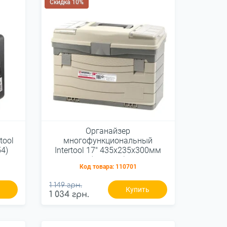
Скидка 10%
й
Органайзер
tool
многофункциональный
4)
Intertool 17" 435х235х300мм
(BX-4017)
Код товара:
110701
1 149 грн.
ь
Купить
1 034 грн.