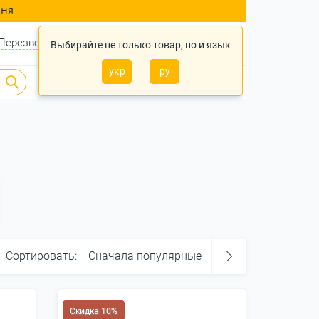
ння
Перезвонить?
Войти
Укр
Ру
Выбирайте не только товар, но и язык
укр
ру
0
0
0 грн.
Сортировать:
Сначала популярные
Скидка 10%