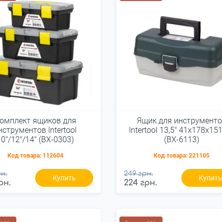
омплект ящиков для
Ящик для инструмент
нструментов Intertool
Intertool 13,5" 41x178x1
10"/12"/14" (BX-0303)
(BX-6113)
Код товара:
112604
Код товара:
221105
н.
249 грн.
Купить
Купит
рн.
224 грн.