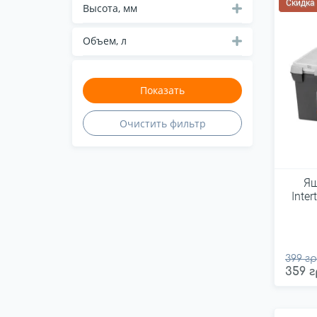
Скидка
Qbrick System
Высота, мм
Ryobi
Объем, л
Sigma
Stanley
Stark
Sturm
Tactix
Tolsen
Topex
Ящ
TOPTUL
Inte
Truper
Ultra
Virok
399 гр
359 г
Vitals
Vorel