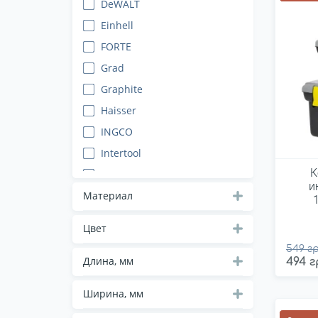
DeWALT
Einhell
FORTE
Grad
Graphite
Haisser
INGCO
Intertool
К
Keter
и
King Tony
Материал
Kistenberg
Цвет
MasterTool
549 гр
Milwaukee
Длина, мм
494 г
Neo
Ширина, мм
Neo tools