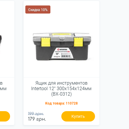
Скидка 10%
ов
Ящик для инструментов
35мм
Intertool 12" 300х154х124мм
(BX-0312)
Код товара:
110728
199 грн.
ь
Купить
179 грн.