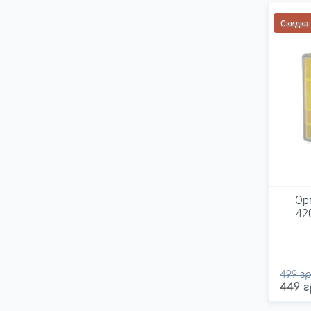
Скидка
Орг
42
499 гр
449 г