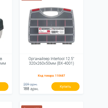
ов
Органайзер Intertool 12.5"
51мм
320х260х50мм (BX-4001)
Код товара:
110687
209 грн.
ь
Купить
188 грн.