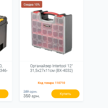
Скидка 10%
0,
Органайзер Intertool 12"
346-
31,5х27х11см (BX-4032)
Код товара:
110710
389 грн.
ь
Купить
350 грн.