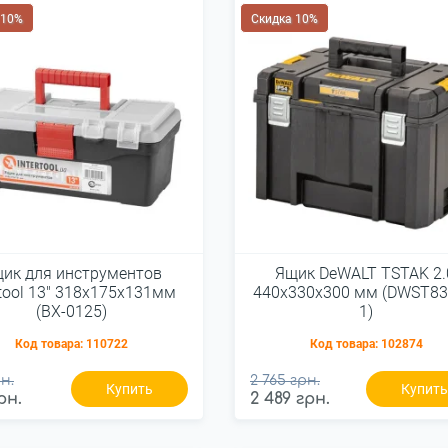
 10%
Скидка 10%
ик для инструментов
Ящик DeWALT TSTAK 2.
rtool 13" 318х175х131мм
440x330x300 мм (DWST83
(BX-0125)
1)
Код товара:
110722
Код товара:
102874
н.
2 765 грн.
Купить
Купит
рн.
2 489 грн.