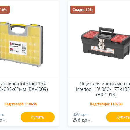
 10%
Скидка 10%
анайзер Intertool 16,5"
Ящик для инструмент
0х335х62мм (BX-4009)
Intertool 13" 330х177х1
(BX-1013)
Код товара:
110695
Код товара:
110733
н.
329 грн.
Купить
Купит
рн.
296 грн.