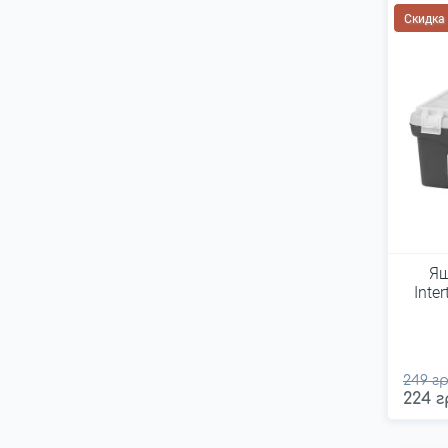
Whirlpower
Скидка
YATO
РОСТЕХ
Свитязь
Сталь
УКРПРОМ
Ящ
Inte
249 гр
224 г