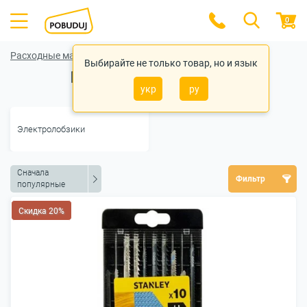
0
Расходные материалы для инструментов
Выбирайте не только товар, но и язык
Полотна для лобзика
укр
ру
Электролобзики
Сначала
Фильтр
популярные
Скидка 20%