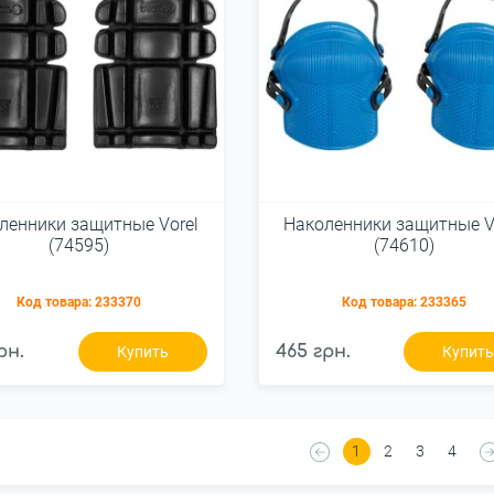
ленники защитные Vorel
Наколенники защитные V
(74595)
(74610)
Код товара:
233370
Код товара:
233365
рн.
465 грн.
Купить
Купит
1
2
3
4