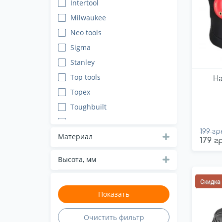
Intertool
Milwaukee
Neo tools
Sigma
Stanley
Top tools
Н
Topex
Toughbuilt
Truper
199 гр
Vorel
Материал
179 г
YATO
Высота, мм
Скидка