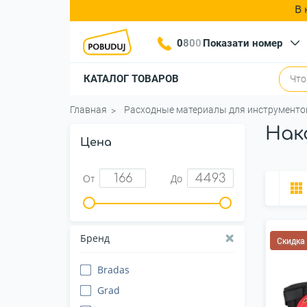
В 
0
8
0
0
Показати номер
КАТАЛОГ ТОВАРОВ
Главная
Расходные материалы для инструменто
Нак
Цена
От
До
Бренд
Скидка
Bradas
Grad