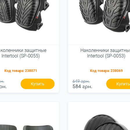
аколенники защитные
Наколенники защитны
Intertool (SP-0055)
Intertool (SP-0053)
Код товара:
238071
Код товара:
238069
н.
649 грн.
Купить
Купит
рн.
584 грн.