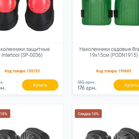
аколенники защитные
Наколенники садовые Br
Intertool (SP-0036)
19x15см (PODN1915)
Код товара:
155723
Код товара:
195603
н.
185 грн.
Купить
Купит
рн.
176 грн.
 10%
Скидка 10%