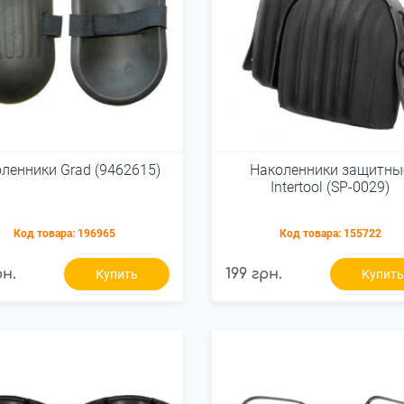
ленники Grad (9462615)
Наколенники защитны
Intertool (SP-0029)
Код товара:
196965
Код товара:
155722
рн.
199 грн.
Купить
Купит