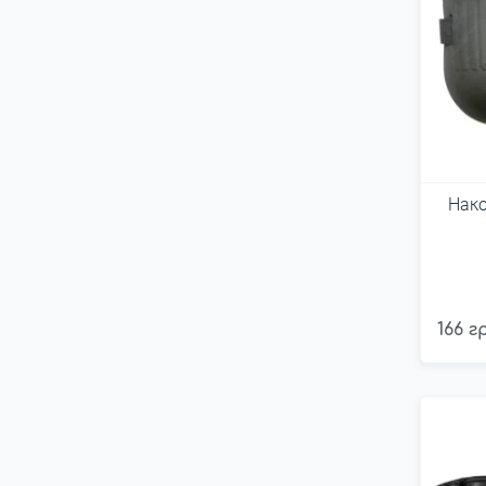
Нако
166 г