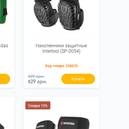
adas
Наколенники защитные
Intertool (SP-0054)
Код товара:
238070
699 грн.
ь
Купить
629 грн.
Скидка 10%