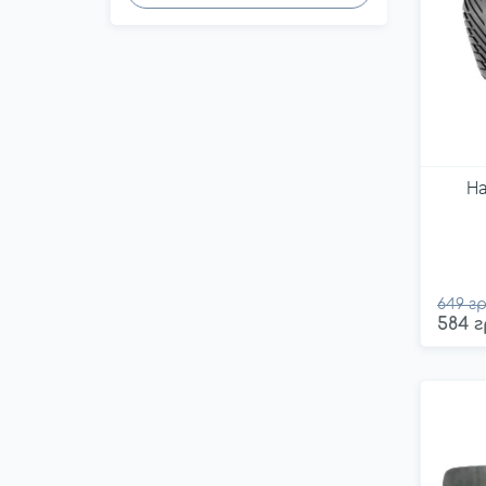
Н
649 гр
584 г