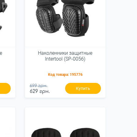
е
Наколенники защитные
Intertool (SP-0056)
Код товара:
195776
699 грн.
ь
Купить
629 грн.