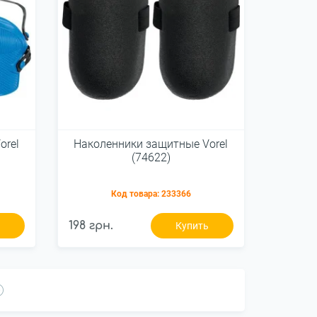
orel
Наколенники защитные Vorel
(74622)
Код товара:
233366
198 грн.
ь
Купить