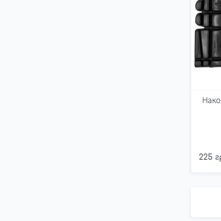
Нако
225 г