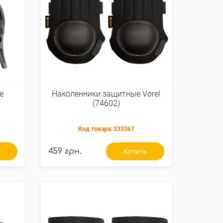
е
Наколенники защитные Vorel
(74602)
Код товара:
233367
459 грн.
ь
Купить