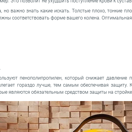
мер. Это позволит не ухудшить поступление крови к сустав
, но важно знать какие искать. Толстые плохо, тонкие пл
олжны соответствовать форме вашего колена. Оптимальная
.
ользуют пенополипропилен, который снижает давление 
легает гораздо лучше, тем самым обеспечивая защиту. 
орые являются обязательным средством защиты на стройке