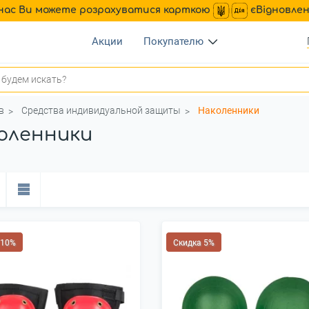
нас Ви можете розрахуватися карткою
єВідновле
Акции
Покупателю
в
Средства индивидуальной защиты
Наколенники
оленники
 10%
Скидка 5%