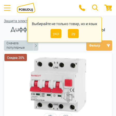
0
Защита электросети
Выбирайте не только товар, но и язык
Дифференциальные автоматы
укр
ру
Сначала
Фильтр
популярные
Скидка 20%