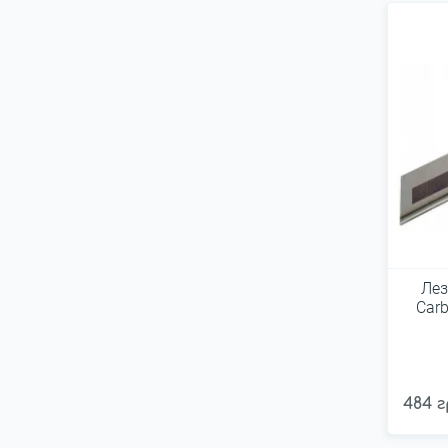
Лез
Car
484 г