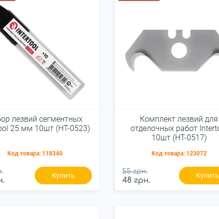
ор лезвий сегментных
Комплект лезвий для
tool 25 мм 10шт (HT-0523)
отделочных работ Intert
10шт (HT-0517)
Код товара:
118340
Код товара:
123072
.
55 грн.
Купить
Купит
н.
48 грн.