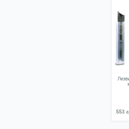
Лезв
553 г