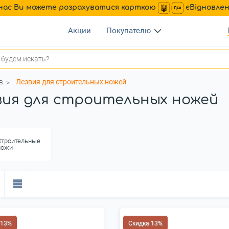
нас Ви можете розрахуватися карткою
єВідновле
Акции
Покупателю
в
Лезвия для строительных ножей
вия для строительных ножей
Строительные
ножи
 13%
Скидка 13%