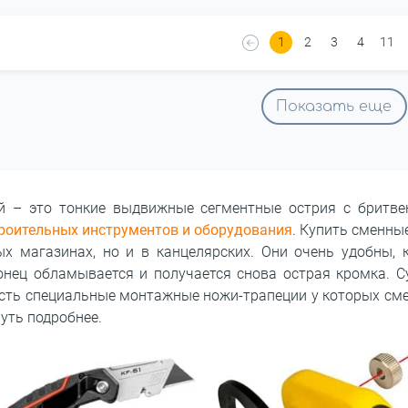
1
2
3
4
11
Показать еще
й – это тонкие выдвижные сегментные острия с бритвен
роительных инструментов и оборудования
. Купить сменны
х магазинах, но и в канцелярских. Они очень удобны, 
конец обламывается и получается снова острая кромка. С
есть специальные монтажные ножи-трапеции у которых см
уть подробнее.