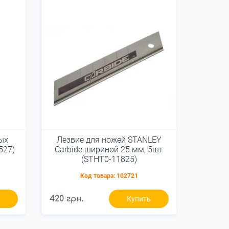
ых
Лезвие для ножей STANLEY
527)
Carbide шириной 25 мм, 5шт
(STHT0-11825)
Код товара:
102721
420 грн.
ь
Купить