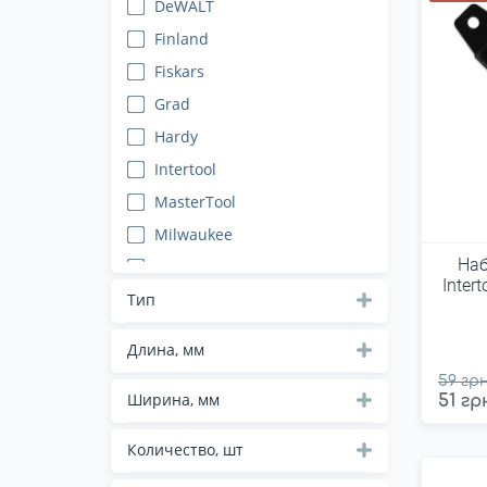
DeWALT
Finland
Fiskars
Grad
Hardy
Intertool
MasterTool
Milwaukee
Наб
Neo
Inter
Sigma
Тип
Stanley
Длина, мм
Tolsen
59 грн
Top tools
Ширина, мм
51 гр
Topex
Количество, шт
Truper