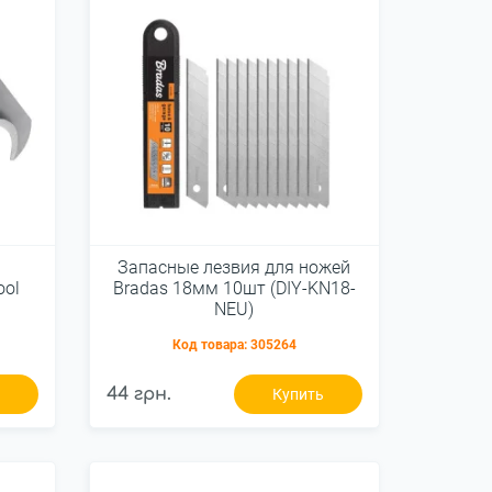
Запасные лезвия для ножей
ool
Bradas 18мм 10шт (DIY-KN18-
NEU)
Код товара:
305264
44 грн.
ь
Купить