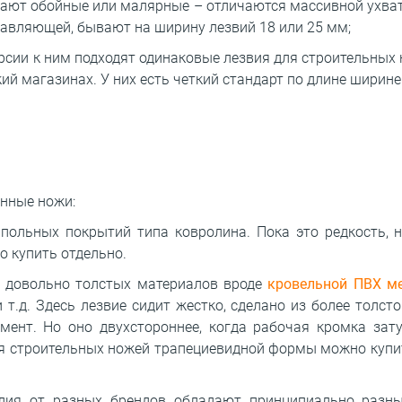
ают обойные или малярные – отличаются массивной ухват
авляющей, бывают на ширину лезвий 18 или 25 мм;
сии к ним подходят одинаковые лезвия для строительных
кий магазинах. У них есть четкий стандарт по длине ширине
анные ножи:
польных покрытий типа ковролина. Пока это редкость, н
о купить отдельно.
 довольно толстых материалов вроде
кровельной ПВХ м
 т.д. Здесь лезвие сидит жестко, сделано из более толсто
мент. Но оно двухстороннее, когда рабочая кромка зату
ля строительных ножей трапециевидной формы можно купи
лия от разных брендов обладают принципиально разны