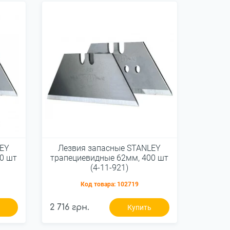
LEY
Лезвия запасные STANLEY
0 шт
трапециевидные 62мм, 400 шт
(4-11-921)
Код товара:
102719
2 716 грн.
ь
Купить