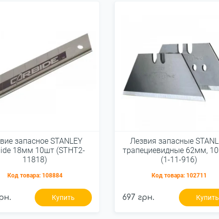
вие запасное STANLEY
Лезвия запасные STAN
bide 18мм 10шт (STHT2-
трапециевидные 62мм, 10
11818)
(1-11-916)
Код товара:
108884
Код товара:
102711
рн.
697 грн.
Купить
Купит