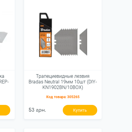
жа
Трапециевидные лезвия
REP-
Bradas Neutral 19мм 10шт (DIY-
KN1902BN/10BOX)
Код товара:
305265
53 грн.
ь
Купить