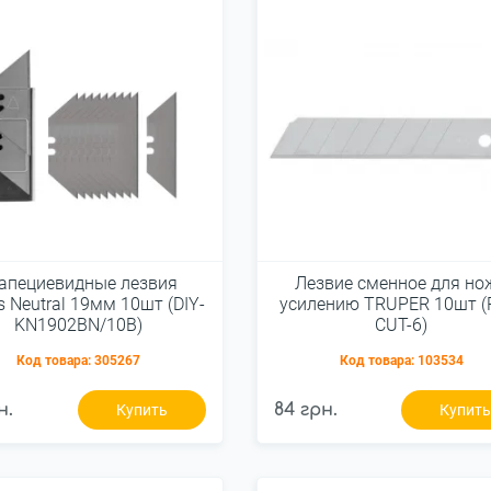
апециевидные лезвия
Лезвие сменное для но
s Neutral 19мм 10шт (DIY-
усилению TRUPER 10шт (
KN1902BN/10B)
CUT-6)
Код товара:
305267
Код товара:
103534
н.
84 грн.
Купить
Купит