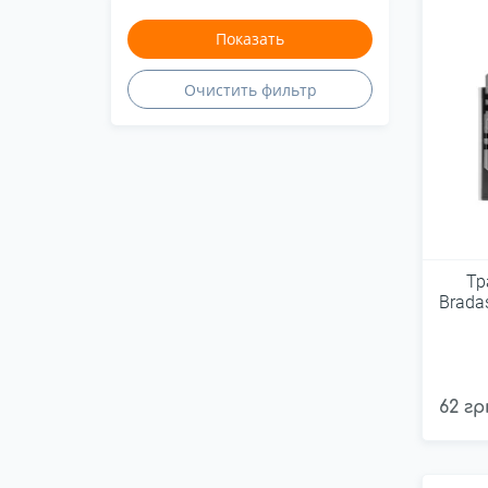
Vorel
YATO
Центроинструмент
Тр
Brada
62 гр