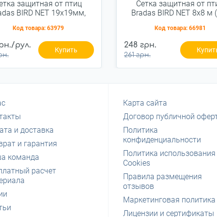
етка защитная от птиц
Сетка защитная от пт
adas BIRD NET 19x19мм,
Bradas BIRD NET 8х8 м 
5x5м (AS-BN71919505)
BN71919808)
Код товара:
63979
Код товара:
66981
грн./рул.
248 грн.
Купить
Купит
рн.
261 грн.
ас
Карта сайта
такты
Договор публичной офер
ата и доставка
Политика
конфиденциальности
врат и гарантия
Политика использования
а команда
Cookies
платный расчет
Правила размещения
ериала
отзывов
ии
Маркетинговая политика
тьи
Лицензии и сертификаты