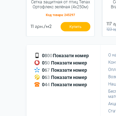
Сетка защитная от птиц Tenax
С
Ортофлекс зелёная (4х250м)
Br
Код товара:
245297
117 
11 грн./м2
Купить
123 г
О н
0
8
0
0
Показати номер
Кон
0
5
0
Показати номер
Опл
0
6
7
Показати номер
Воз
0
6
3
Показати номер
Наш
0
4
4
Показати номер
Бес
мат
Акц
Ста