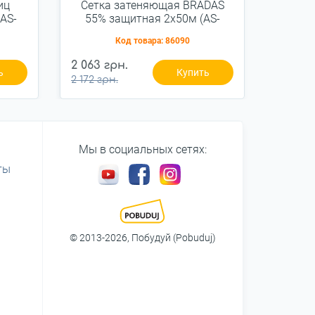
иц
Сетка затеняющая BRADAS
Сет
(AS-
55% защитная 2x50м (AS-
Brada
CO6020050GR)
Код товара:
86090
2 063 грн.
381 гр
ь
Купить
2 172 грн.
401 грн
Мы в социальных сетях:
ты
© 2013-2026, Побудуй (Pobuduj)