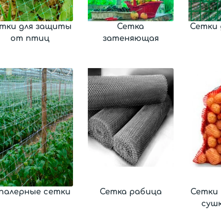
тки для защиты
Сетка
Сетки 
от птиц
затеняющая
палерные сетки
Сетка рабица
Сетки 
суш