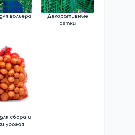
для вольера
Декоративные
сетки
для сбора и
ки урожая