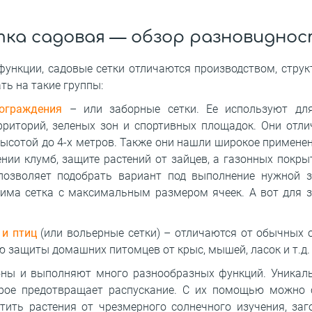
ка садовая — обзор разновидно
ункции, садовые сетки отличаются производством, структ
ь на такие группы:
ограждения
– или заборные сетки. Ее используют для
иторий, зеленых зон и спортивных площадок. Они отли
ысотой до 4-х метров. Также они нашли широкое примене
нии клумб, защите растений от зайцев, а газонных покры
 позволяет подобрать вариант под выполнение нужной 
има сетка с максимальным размером ячеек. А вот для з
 и птиц
(или вольерные сетки) – отличаются от обычных 
 защиты домашних питомцев от крыс, мышей, ласок и т.д.
ны и выполняют много разнообразных функций. Уникаль
орое предотвращает распускание. С их помощью можно с
тить растения от чрезмерного солнечного изучения, заг