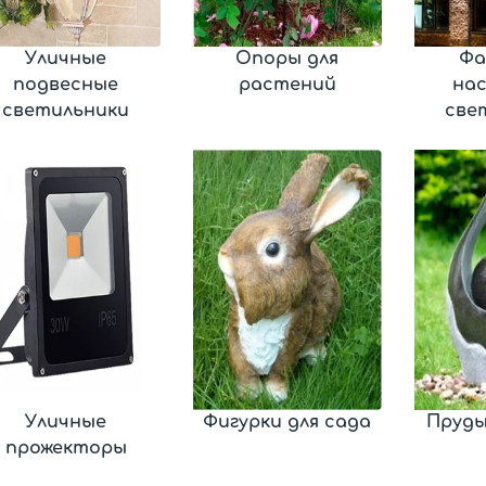
Уличные
Опоры для
Фа
подвесные
растений
на
светильники
све
Уличные
Фигурки для сада
Пруды
прожекторы