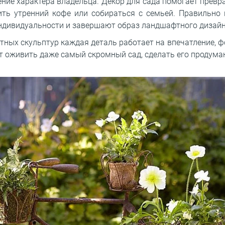
ние характера владельца. Декор для сада помогает прев
 пить утренний кофе или собираться с семьей. Правильн
ндивидуальности и завершают образ ландшафтного дизайн
ных скульптур каждая деталь работает на впечатление, ф
 оживить даже самый скромный сад, сделать его продума