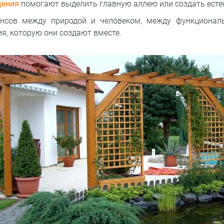
дения
помогают выделить главную аллею или создать есте
нсов между природой и человеком, между функционал
ия, которую они создают вместе.