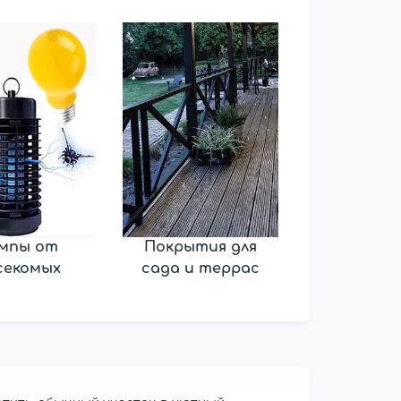
мпы от
Покрытия для
секомых
сада и террас