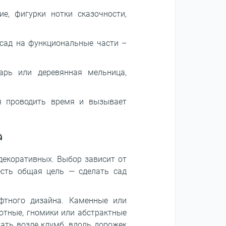
е, фигурки нотки сказочности,
сад на функциональные части –
рь или деревянная мельница,
ся проводить время и вызывает
а
декоративных. Выбор зависит от
есть общая цель ― сделать сад
фтного дизайна. Каменные или
отные, гномики или абстрактные
ать возле клумб, вдоль дорожек