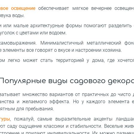
вое освещение
обеспечивает мягкое вечернее освещени
вука воды.
и или малые архитектурные формы помогают разделить 
 уголок с цветами или водоем.
самовыражения. Минималистичный металлический фона
 элементы все говорят о вкусе и настроении хозяина.
ом легко может стать территорией у дома, где хочет
Популярные виды садового декор
атывает множество вариантов от практичных до чисто 
ранства и желаемого эффекта. Но у каждого элемента 
ятным для пребывания.
гуры
, пожалуй, самые выразительные акценты ландша
ют саду ощущение классики и стабильности. Веселые жив
строение и придают индивидуальности. Их можно размещ