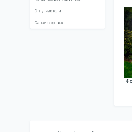
Отпугиватели
Сараи садовые
Ф