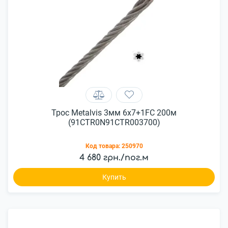
Трос Metalvis 3мм 6х7+1FC 200м
(91CTR0N91CTR003700)
Код товара:
250970
4 680 грн./пог.м
Купить