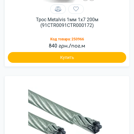
Трос Metalvis 1мм 1х7 200м
(91CTR0091CTR000172)
Код товара:
250966
840 грн./пог.м
Купить