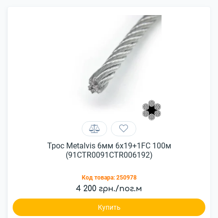
Трос Metalvis 6мм 6х19+1FC 100м
(91CTR0091CTR006192)
Код товара:
250978
4 200 грн./пог.м
Купить