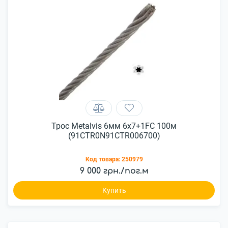
Трос Metalvis 6мм 6х7+1FC 100м
(91CTR0N91CTR006700)
Код товара:
250979
9 000 грн./пог.м
Купить