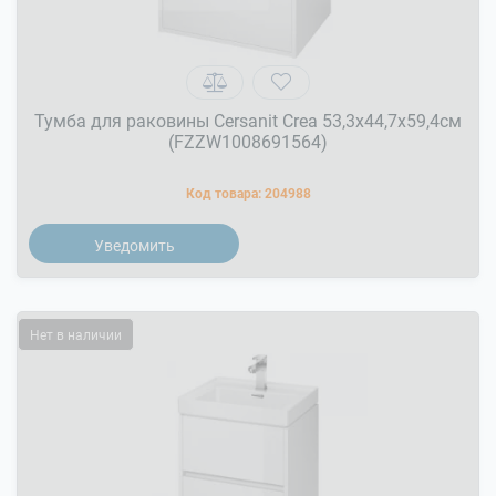
Тумба для раковины Cersanit Crea 53,3x44,7x59,4см
(FZZW1008691564)
Код товара:
204988
Уведомить
Нет в наличии