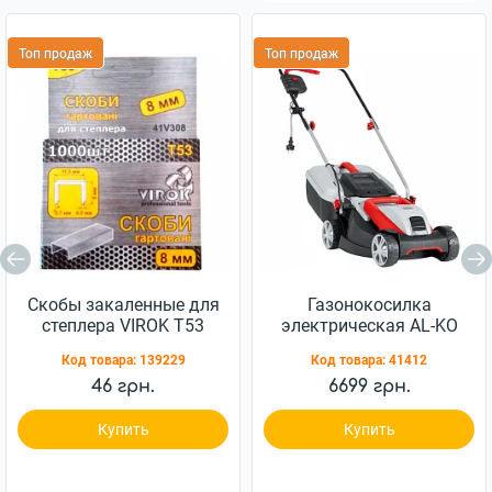
Топ продаж
Топ продаж
Скобы закаленные для
Газонокосилка
степлера VIROK Т53
электрическая AL-KO
8мм 1000шт (41V308)
Classic 3,82 SE (112856)
Код товара:
139229
Код товара:
41412
46 грн.
6699 грн.
Купить
Купить