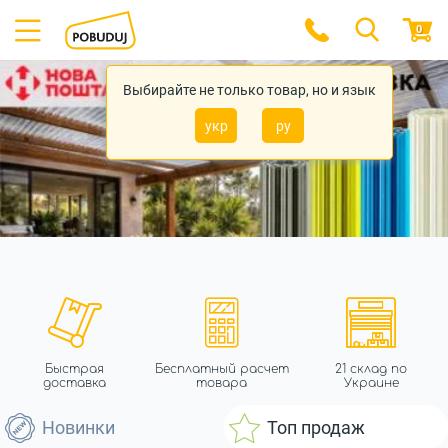
0
Выбирайте не только товар, но и язык
укр
ру
Быстрая
Бесплатный расчет
21 склад по
доставка
товара
Украине
Новинки
Топ продаж